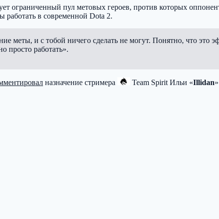
ует ограниченный пул метовых героев, против которых оппонент
ы работать в современной Dota 2.
ние меты, и с тобой ничего сделать не могут. Понятно, что это э
но просто работать».
мментировал
назначение стримера
Team Spirit
Ильи «
Illidan
»