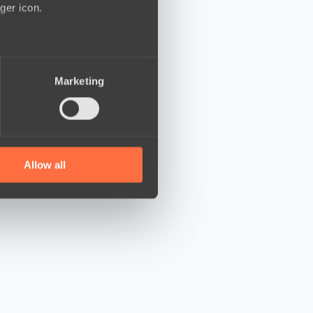
ger icon.
several meters
Marketing
ails section
.
se our traffic. We also share
ers who may combine it with
 services.
Allow all