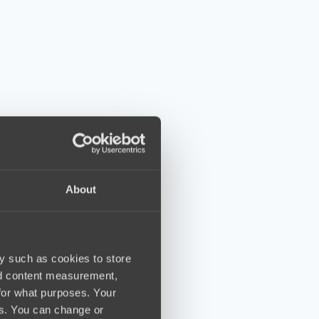
About
y such as cookies to store
nd content measurement,
for what purposes. Your
es. You can change or