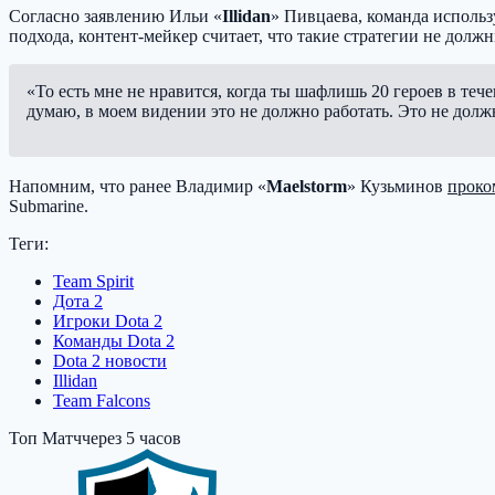
Согласно заявлению Ильи «
Illidan
» Пивцаева, команда использ
подхода, контент-мейкер считает, что такие стратегии не должн
«То есть мне не нравится, когда ты шафлишь 20 героев в тече
думаю, в моем видении это не должно работать. Это не долж
Напомним, что ранее Владимир «
Maelstorm
» Кузьминов
проко
Submarine
.
Теги:
Team Spirit
Дота 2
Игроки Dota 2
Команды Dota 2
Dota 2 новости
Illidan
Team Falcons
Топ Матч
через 5 часов