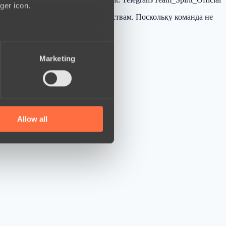
ger icon.
R SERIES по личным обстоятельствам. Поскольку команда не
several meters
Marketing
ails section
.
se our traffic. We also share
ers who may combine it with
 services.
Allow all