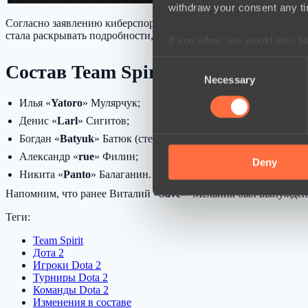
withdraw your consent any tim
Согласно заявлению киберспортивной организации, Магомед «
стала раскрывать подробности, точная причина замены на дан
If you allow, we would also lik
Collect information a
Consent
Состав Team Spirit на PGL Walla
Identify your device by
Necessary
Selection
Find out more about how your
Илья «
Yatoro
» Мулярчук;
Денис «
Larl
» Сигитов;
We use cookies to personalis
Богдан «
Batyuk
» Батюк (стендин);
information about your use of
Александр «
rue
» Филин;
other information that you’ve
Deny
Никита «
Panto
» Балаганин.
Напомним, что ранее Виталий «
Save-
» Мельник был вынужде
Теги:
Team Spirit
Дота 2
Игроки Dota 2
Турниры Dota 2
Команды Dota 2
Изменения в составе