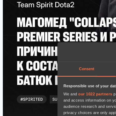
Consent
Responsible use of your dat
We and
our 1022 partners
pr
and access information on yo
audience research and servi
privacy choices are only app