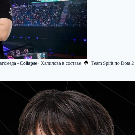
агомеда «
Collapse
» Халилова в составе
Team Spirit
по Dota 2