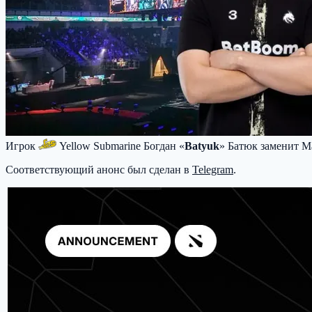
Игрок
Yellow Submarine
Богдан «
Batyuk
» Батюк заменит М
Соответствующий анонс был сделан в
Telegram
.