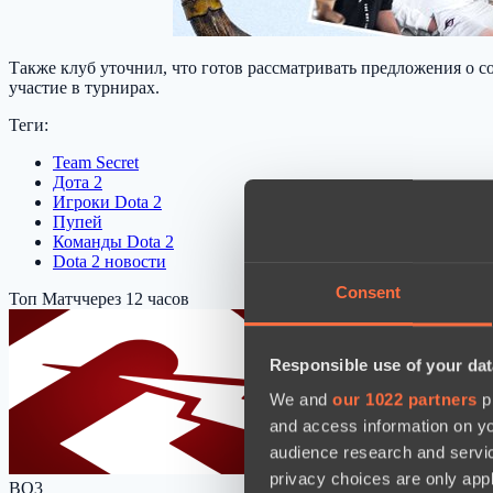
Также клуб уточнил, что готов рассматривать предложения о со
участие в турнирах.
Теги:
Team Secret
Дота 2
Игроки Dota 2
Пупей
Команды Dota 2
Dota 2 новости
Consent
Топ Матч
через 12 часов
Responsible use of your dat
We and
our 1022 partners
pr
and access information on yo
audience research and servi
privacy choices are only app
BO3