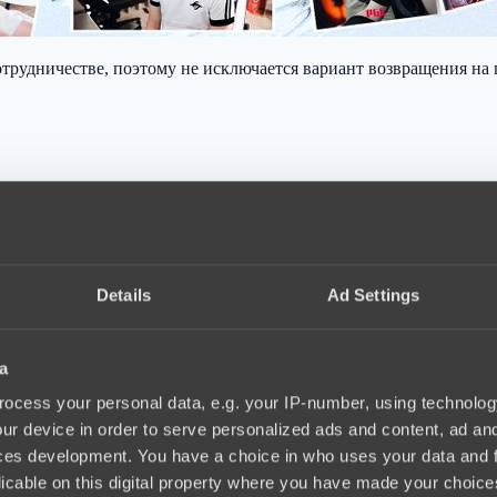
трудничестве, поэтому не исключается вариант возвращения на п
Details
Ad Settings
a
ocess your personal data, e.g. your IP-number, using technolog
ur device in order to serve personalized ads and content, ad a
ces development. You have a choice in who uses your data and 
licable on this digital property where you have made your choic