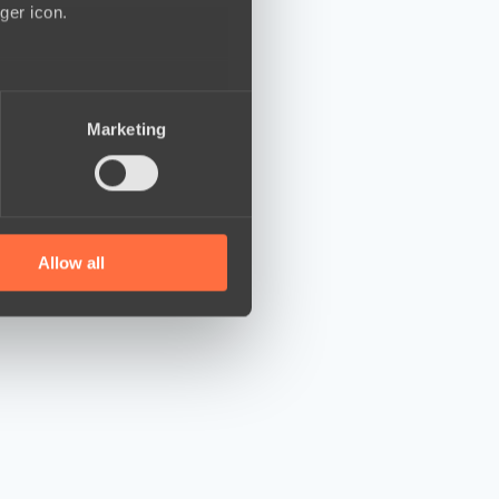
ger icon.
several meters
Marketing
ails section
.
se our traffic. We also share
ers who may combine it with
 services.
Allow all