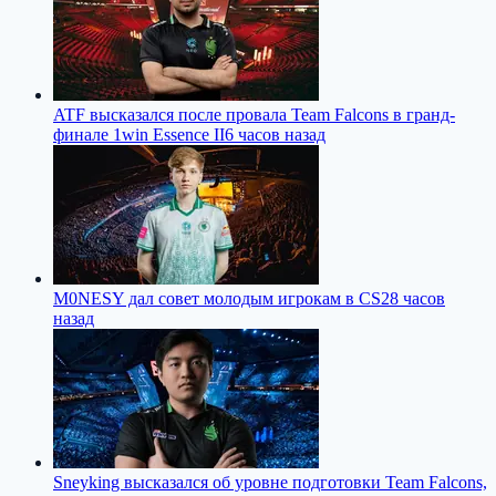
ATF высказался после провала Team Falcons в гранд-
финале 1win Essence II
6 часов назад
M0NESY дал совет молодым игрокам в CS2
8 часов
назад
Sneyking высказался об уровне подготовки Team Falcons,