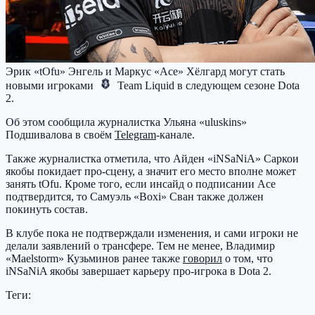
Эрик «tOfu» Энгель и Маркус «Ace» Хёлгард могут стать
новыми игроками
Team Liquid
в следующем сезоне Dota
2.
Об этом сообщила журналистка Ульяна «uluskins»
Подшивалова в своём
Telegram
-канале.
Также журналистка отметила, что Айден «iNSaNiA» Саркои
якобы покидает про-сцену, а значит его место вполне может
занять tOfu. Кроме того, если инсайд о подписании Ace
подтвердится, то Самуэль «Boxi» Сван также должен
покинуть состав.
В клубе пока не подтверждали изменения, и сами игроки не
делали заявлений о трансфере. Тем не менее, Владимир
«Maelstorm» Кузьминов ранее также
говорил
о том, что
iNSaNiA якобы завершает карьеру про-игрока в Dota 2.
Теги: