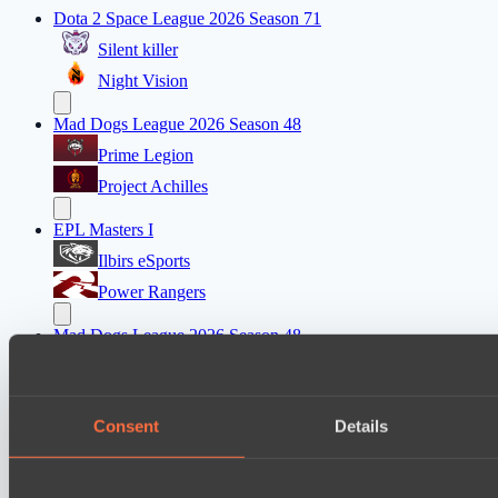
Dota 2 Space League 2026 Season 71
Silent killer
Night Vision
Mad Dogs League 2026 Season 48
Prime Legion
Project Achilles
EPL Masters I
Ilbirs eSports
Power Rangers
Mad Dogs League 2026 Season 48
Moonlight Wispers
Freedom Fighters Team
Consent
Details
Ultras Dota Pro League 2025-2026 Season 57
Vamp Town