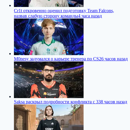
Cr1t откровенно оценил подготовку Team Falcons,
назвав слабую сторону команды
4 часа назад
M0nesy задумался о карьере тренера по CS2
6 часов назад
Saksa раскрыл подробности конфликта с 33
8 часов назад