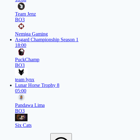
Team Jenz
BO3
Nemiga Gaming
Asgard Championship Season 1
18:00
PuckChamp
BO3
team lynx
Lunar Horse Trophy 8
05:00
Pandawa Lima
BO3
Six Cats