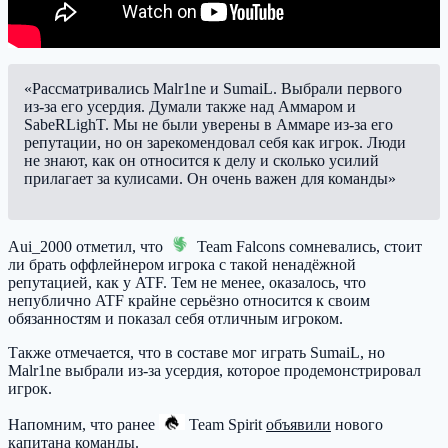
«Рассматривались Malr1ne и SumaiL. Выбрали первого
из-за его усердия. Думали также над Аммаром и
SabeRLighT. Мы не были уверены в Аммаре из-за его
репутации, но он зарекомендовал себя как игрок. Люди
не знают, как он относится к делу и сколько усилий
прилагает за кулисами. Он очень важен для команды»
Aui_2000 отметил, что
Team Falcons
сомневались, стоит
ли брать оффлейнером игрока с такой ненадёжной
репутацией, как у ATF. Тем не менее, оказалось, что
непублично ATF крайне серьёзно относится к своим
обязанностям и показал себя отличным игроком.
Также отмечается, что в составе мог играть SumaiL, но
Malr1ne выбрали из-за усердия, которое продемонстрировал
игрок.
Напомним, что ранее
Team Spirit
объявили
нового
капитана команды.