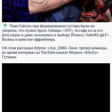
Team Falcons
при формировании состава были не
уверены, что нужно брать Аммара «ATF» Ассафа из-за его
репутации и даже склонялись к выбору Йонаса «SabeRLighT»
Волека в качестве оффлейнера.
Об этом рассказал Кёртис «Aui_2000» Линг, тренер команды,
во время интервью на YouTube-канале Мориса «KheZu»
Гутмана.