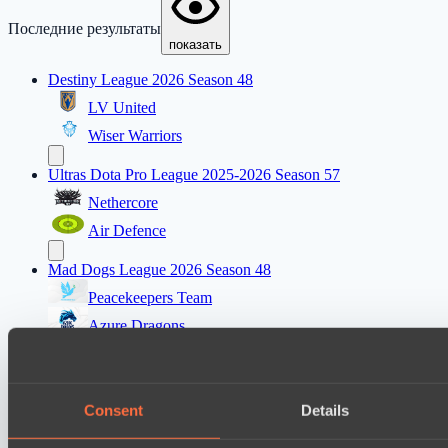
Последние результаты
показать
Destiny League 2026 Season 48
LV United
Wiser Warriors
Ultras Dota Pro League 2025-2026 Season 57
Nethercore
Air Defence
Mad Dogs League 2026 Season 48
Peacekeepers Team
Azure Dragons
Destiny League 2026 Season 48
Dark Rebellion
Consent
Details
Wild Bats