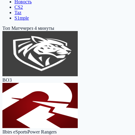
Новость
CS2
Taz
S1mple
Топ Матч
через 4 минуты
BO3
Ilbirs eSports
Power Rangers