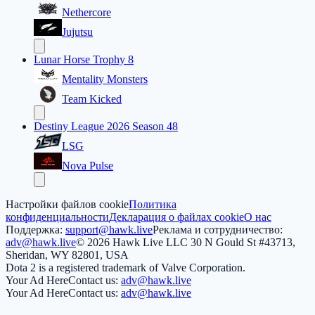
Nethercore
Jujutsu
Lunar Horse Trophy 8
Mentality Monsters
Team Kicked
Destiny League 2026 Season 48
LSG
Nova Pulse
Настройки файлов cookie
Политика
конфиденциальности
Декларация о файлах cookie
О нас
Поддержка:
support@hawk.live
Реклама и сотрудничество:
adv@hawk.live
© 2026 Hawk Live LLC
30 N Gould St #43713,
Sheridan, WY 82801, USA
Dota 2 is a registered trademark of Valve Corporation.
Your Ad Here
Contact us:
adv@hawk.live
Your Ad Here
Contact us:
adv@hawk.live