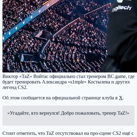
Виктор «TaZ» Войтас официально стал тренером BC.game, где
будет тренировать Александра «s1mple» Костылева и других
легенд CS2.
Об этом сообщается на официальной странице клуба в
X
.
«Угадайте, кто вернулся! Добро пожаловать, тренер TaZ!»
Стоит отметить, что TaZ отсутствовал на про-сцене CS2 ещё с