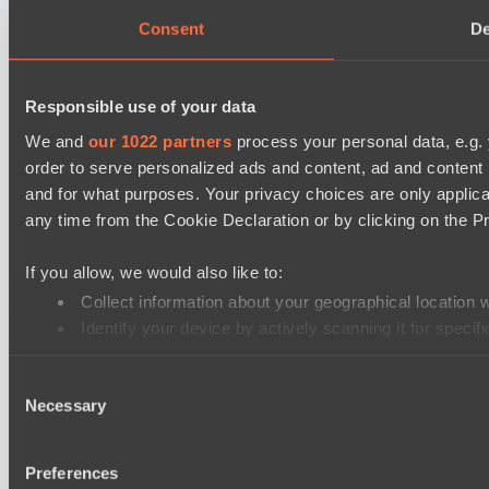
Consent
De
Responsible use of your data
We and
our 1022 partners
process your personal data, e.g.
order to serve personalized ads and content, ad and conten
and for what purposes. Your privacy choices are only applic
any time from the Cookie Declaration or by clicking on the Pr
If you allow, we would also like to:
Collect information about your geographical location 
Identify your device by actively scanning it for specifi
Find out more about how your personal data is processed an
Consent
Necessary
Selection
We use cookies to personalise content and ads, to provide soc
our social media, advertising and analytics partners who may 
their services.
Preferences