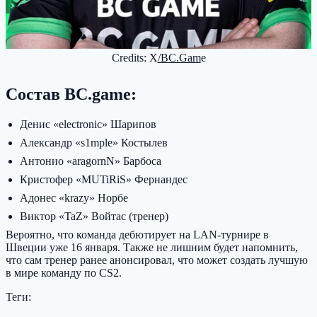
Credits: X
/BC.Gam
e
Состав BC.game:
Денис «electronic» Шарипов
Александр «s1mple» Костылев
Антонио «aragornN» Барбоса
Кристофер «MUTiRiS» Фернандес
Адонес «krazy» Норбе
Виктор «TaZ» Войтас (тренер)
Вероятно, что команда дебютирует на LAN-турнире в
Швеции уже 16 января. Также не лишним будет напомнить,
что сам тренер ранее анонсировал, что может создать лучшую
в мире команду по CS2.
Теги: