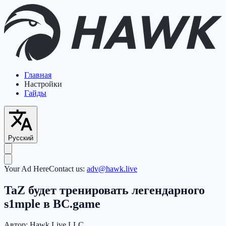
Главная
Настройки
Гайды
Русский
Your Ad Here
Contact us:
adv@hawk.live
TaZ будет тренировать легендарного
s1mple в BC.game
Автор:
Hawk Live LLC