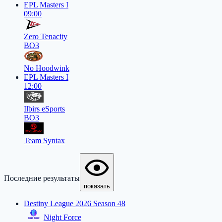
EPL Masters I
09:00
Zero Tenacity
BO3
No Hoodwink
EPL Masters I
12:00
Ilbirs eSports
BO3
Team Syntax
Последние результаты
показать
Destiny League 2026 Season 48
Night Force