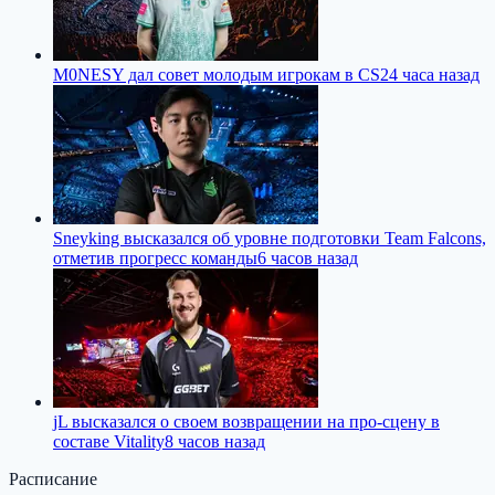
M0NESY дал совет молодым игрокам в CS2
4 часа назад
Sneyking высказался об уровне подготовки Team Falcons,
отметив прогресс команды
6 часов назад
jL высказался о своем возвращении на про-сцену в
составе Vitality
8 часов назад
Расписание