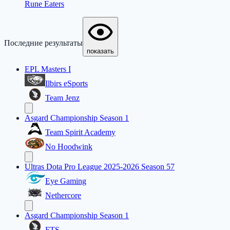
Rune Eaters
Последние результаты
показать
EPL Masters I
Ilbirs eSports
Team Jenz
Asgard Championship Season 1
Team Spirit Academy
No Hoodwink
Ultras Dota Pro League 2025-2026 Season 57
Eye Gaming
Nethercore
Asgard Championship Season 1
FTS