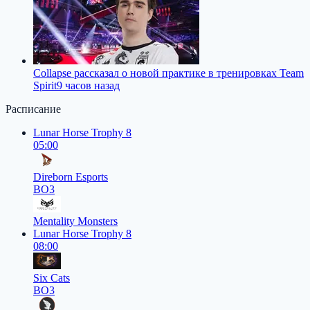
Collapse рассказал о новой практике в тренировках Team
Spirit
9 часов назад
Расписание
Lunar Horse Trophy 8
05:00
Direborn Esports
BO3
Mentality Monsters
Lunar Horse Trophy 8
08:00
Six Cats
BO3