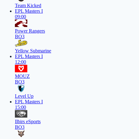
Team Kicked
EPL Masters I
09:00
Power Rangers
BO3
Yellow Submarine
EPL Masters I
12:00
MOUZ
BO3
Level Up
EPL Masters I
15:00
Ilbirs eSports
BO3