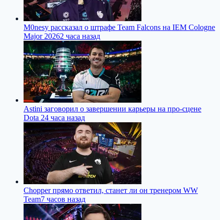
M0nesy рассказал о штрафе Team Falcons на IEM Cologne
Major 2026
2 часа назад
Astini заговорил о завершении карьеры на про-сцене
Dota 2
4 часа назад
Chopper прямо ответил, станет ли он тренером WW
Team
7 часов назад