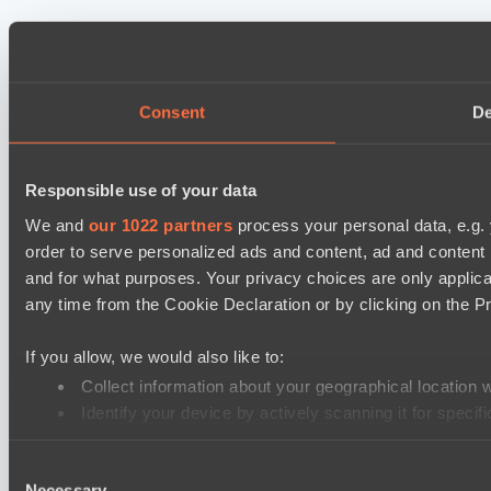
Consent
De
Responsible use of your data
We and
our 1022 partners
process your personal data, e.g.
order to serve personalized ads and content, ad and conten
and for what purposes. Your privacy choices are only applic
any time from the Cookie Declaration or by clicking on the Pr
If you allow, we would also like to:
Collect information about your geographical location 
Identify your device by actively scanning it for specifi
Find out more about how your personal data is processed an
Consent
Necessary