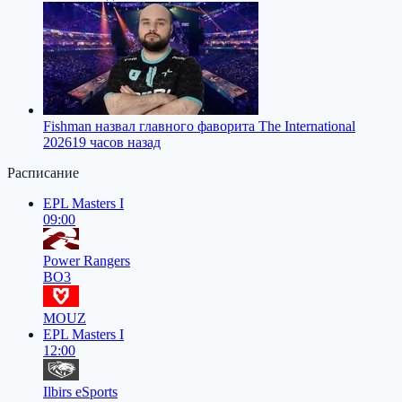
Fishman назвал главного фаворита The International
2026
19 часов назад
Расписание
EPL Masters I
09:00
Power Rangers
BO3
MOUZ
EPL Masters I
12:00
Ilbirs eSports