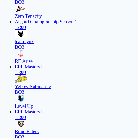
BO3
Zero Tenacity
Asgard Championship Season 1
12:00
team lynx
BO3
RE Arise
EPL Masters I
15:00
Yellow Submarine
BO3
Level Up
EPL Masters I
18:00
Rune Eaters
BO3