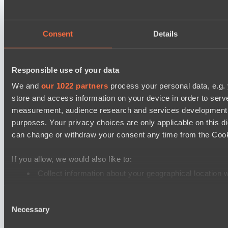
1XBET Random games
Radiant
Dire
Consent
Details
PARI Mixer Cup
Team прав тот кто добр
Responsible use of your data
Team ejovik
We and
our 1022 partners
process your personal data, e.g.
store and access information on your device in order to ser
PARI Mixer Cup
measurement, audience research and services development. 
Team isa
purposes. Your privacy choices are only applicable on this 
Team каторжник
can change or withdraw your consent any time from the Cookie
Dota 2 Space League 2026 Season 71
If you allow, we would also like to:
Vitality Warriors
Collect information about your geographical location 
Silent killer
Identify your device by actively scanning it for specifi
Mad Dogs League 2026 Season 48
Consent
Find out more about how your personal data is processed an
Necessary
Selection
Moonlight Wispers
We use cookies to personalise content and ads, to provide so
Prime Legion