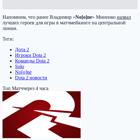
Напомним, что ранее Владимир «
No[o]ne
» Миненко
назвал
лучших героев для игры в матчмейкинге на центральной
линии.
Теги:
Дота 2
Игроки Dota 2
Команды Dota 2
Solo
No[o]ne
Dota 2 новости
Топ Матч
через 4 часа