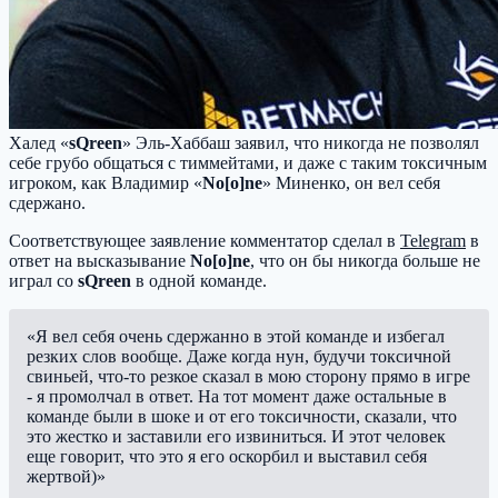
Халед «
sQreen
» Эль-Хаббаш заявил, что никогда не позволял
себе грубо общаться с тиммейтами, и даже с таким токсичным
игроком, как Владимир «
No[o]ne
» Миненко, он вел себя
сдержано.
Соответствующее заявление комментатор сделал в
Telegram
в
ответ на высказывание
No[o]ne
, что он бы никогда больше не
играл со
sQreen
в одной команде.
«Я вел себя очень сдержанно в этой команде и избегал
резких слов вообще. Даже когда нун, будучи токсичной
свиньей, что-то резкое сказал в мою сторону прямо в игре
- я промолчал в ответ. На тот момент даже остальные в
команде были в шоке и от его токсичности, сказали, что
это жестко и заставили его извиниться. И этот человек
еще говорит, что это я его оскорбил и выставил себя
жертвой)»