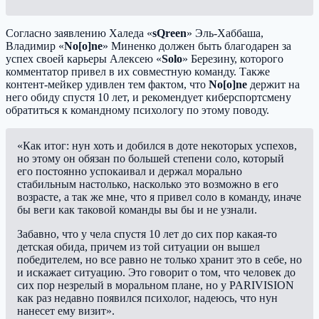
Согласно заявлению Халеда «
sQreen
» Эль-Хаббаша,
Владимир «
No[o]ne
» Миненко должен быть благодарен за
успех своей карьеры Алексею «
Solo
» Березину, которого
комментатор привел в их совместную команду. Также
контент-мейкер удивлен тем фактом, что
No[o]ne
держит на
него обиду спустя 10 лет, и рекомендует киберспортсмену
обратиться к командному психологу по этому поводу.
«Как итог: нун хоть и добился в доте некоторых успехов,
но этому он обязан по большей степени соло, который
его постоянно успокаивал и держал морально
стабильным настолько, насколько это возможно в его
возрасте, а так же мне, что я привел соло в команду, иначе
бы веги как таковой команды вы бы и не узнали.
Забавно, что у чела спустя 10 лет до сих пор какая-то
детская обида, причем из той ситуации он вышел
победителем, но все равно не только хранит это в себе, но
и искажает ситуацию. Это говорит о том, что человек до
сих пор незрелый в моральном плане, но у PARIVISION
как раз недавно появился психолог, надеюсь, что нун
нанесет ему визит».