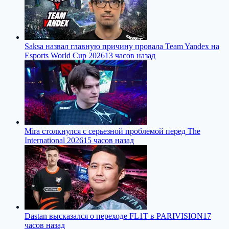
Saksa назвал главную причину провала Team Yandex на
Esports World Cup 2026
13 часов назад
Mira столкнулся с серьезной проблемой перед The
International 2026
15 часов назад
Dastan высказался о переходе FL1T в PARIVISION
17
часов назад