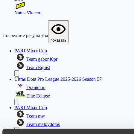
Natus Vincere
Последние результаты
показать
PARI Mixer Cup
Team gabor40pr
Team Egoist
Ultras Dota Pro League 2025-2026 Season 57
Dominion
Elite Eclipse
PARI Mixer Cup
Team mw
Team maloydotos