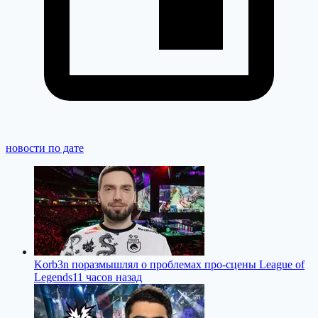
новости по дате
Korb3n поразмышлял о проблемах про-сцены League of
Legends
11 часов назад