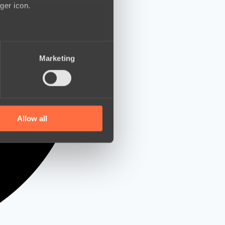
ger icon.
several meters
Marketing
ails section
.
se our traffic. We also share
ers who may combine it with
 services.
Allow all