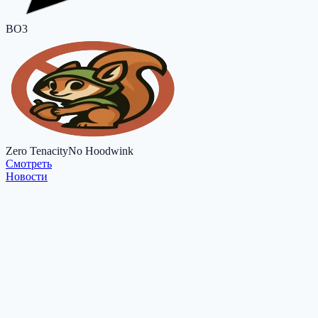
BO3
Zero Tenacity
No Hoodwink
Cмотреть
Новости