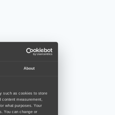
About
y such as cookies to store
nd content measurement,
for what purposes. Your
es. You can change or