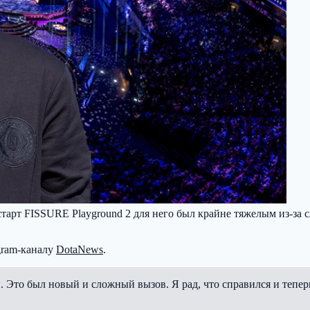
 старт FISSURE Playground 2 для него был крайне тяжелым из-за 
gram-каналу
DotaNews
.
. Это был новый и сложный вызов. Я рад, что справился и тепер