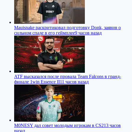
Mauisnake раскритиковал подготовку Donk, заявив о
сильном спаде в его геймплее
9 часов назад
ATF высказался после провала Team Falcons в гранд-
финале 1win Essence II
11 часов назад
M0NESY дал совет молодым игрокам в CS2
13 часов
назад