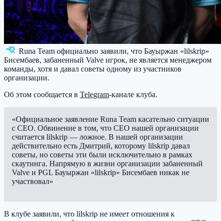
Runa Team
официально заявили, что Бауыржан «lilskrip»
Бисембаев, забаненный Valve игрок, не является менеджером
команды, хотя и давал советы одному из участников
организации.
Об этом сообщается в
Telegram
-канале клуба.
«Официальное заявление Runa Team касательно ситуации
с CEO. Обвинение в том, что CEO нашей организации
считается lilskrip — ложное. В нашей организации
действительно есть Дмитрий, которому lilskrip давал
советы, но советы эти были исключительно в рамках
скаутинга. Напрямую в жизни организации забаненный
Valve и PGL Бауыржан «lilskrip» Бисембаев никак не
участвовал»
В клубе заявили, что lilskrip не имеет отношения к