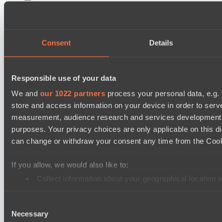
Dota 2 Space League 2026 Season 71
DARKNESS GAMING
FLYING FORTUNE
Consent
Details
Mad Dogs League 2026 Season 48
Freedom Fighters Team
Responsible use of your data
Project Achilles
We and
our 1022 partners
process your personal data, e.g.
Dota 2 Space League 2026 Season 71
store and access information on your device in order to ser
Silent killer
measurement, audience research and services development. 
Night Vision
purposes. Your privacy choices are only applicable on this 
can change or withdraw your consent any time from the Cookie
Mad Dogs League 2026 Season 48
Prime Legion
If you allow, we would also like to:
Project Achilles
Collect information about your geographical location 
Identify your device by actively scanning it for specifi
EPL Masters I
Consent
Find out more about how your personal data is processed an
Ilbirs eSports
Necessary
Selection
Power Rangers