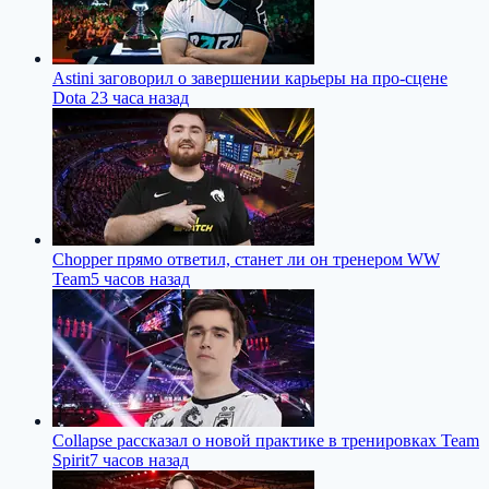
Astini заговорил о завершении карьеры на про-сцене
Dota 2
3 часа назад
Chopper прямо ответил, станет ли он тренером WW
Team
5 часов назад
Collapse рассказал о новой практике в тренировках Team
Spirit
7 часов назад