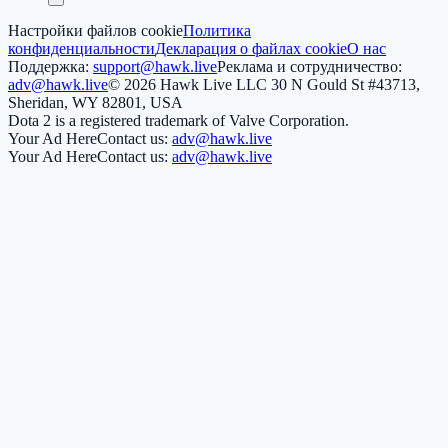
Настройки файлов cookie
Политика
конфиденциальности
Декларация о файлах cookie
О нас
Поддержка:
support@hawk.live
Реклама и сотрудничество:
adv@hawk.live
© 2026 Hawk Live LLC
30 N Gould St #43713,
Sheridan, WY 82801, USA
Dota 2 is a registered trademark of Valve Corporation.
Your Ad Here
Contact us:
adv@hawk.live
Your Ad Here
Contact us:
adv@hawk.live