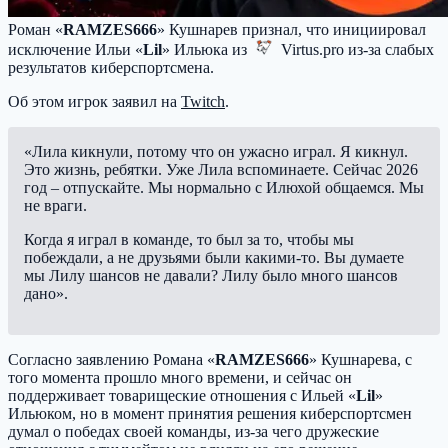
Роман «
RAMZES666
» Кушнарев признал, что инициировал
исключение Ильи «
Lil
» Ильюка из
Virtus.pro
из-за слабых
результатов киберспортсмена.
Об этом игрок заявил на
Twitch
.
«Лила кикнули, потому что он ужасно играл. Я кикнул.
Это жизнь, ребятки. Уже Лила вспоминаете. Сейчас 2026
год – отпускайте. Мы нормально с Илюхой общаемся. Мы
не враги.
Когда я играл в команде, то был за то, чтобы мы
побеждали, а не друзьями были какими-то. Вы думаете
мы Лилу шансов не давали? Лилу было много шансов
дано».
Согласно заявлению Романа «
RAMZES666
» Кушнарева, с
того момента прошло много времени, и сейчас он
поддерживает товарищеские отношения с Ильей «
Lil
»
Ильюком, но в момент принятия решения киберспортсмен
думал о победах своей команды, из-за чего дружеские