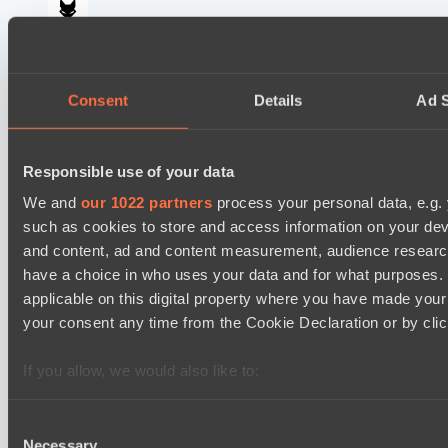
team lynx
Lunar Horse Trophy 8
05:00
Consent
Details
Ad S
Direborn Esports
BO3
Responsible use of your data
Mentality Monsters
Lunar Horse Trophy 8
We and
our 1022 partners
process your personal data, e.g.
08:00
such as cookies to store and access information on your dev
and content, ad and content measurement, audience resear
Six Cats
have a choice in who uses your data and for what purposes. 
BO3
applicable on this digital property where you have made you
your consent any time from the Cookie Declaration or by click
Team Kicked
EPL Masters I
09:00
If you allow, we would also like to:
Collect information about your geographical location 
Power Rangers
several meters
Consent
BO3
Necessary
Identify your device by actively scanning it for specifi