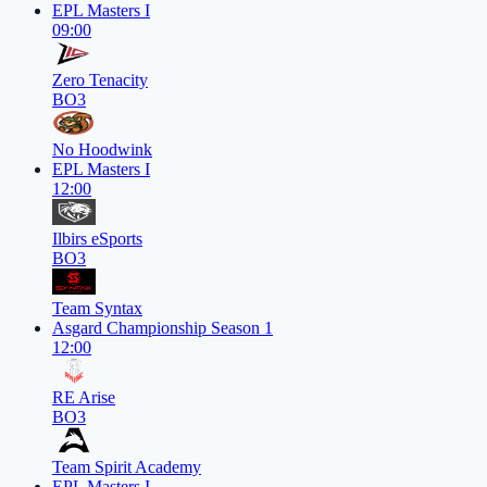
EPL Masters I
09:00
Zero Tenacity
BO3
No Hoodwink
EPL Masters I
12:00
Ilbirs eSports
BO3
Team Syntax
Asgard Championship Season 1
12:00
RE Arise
BO3
Team Spirit Academy
EPL Masters I