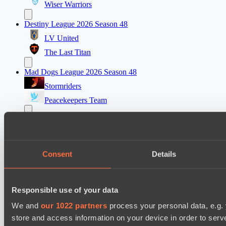
Wiser Warriors
Destiny League 2026 Season 48
LV United
The Last Titan
Mad Dogs League 2026 Season 48
Stormriders
Peacekeepers Team
Ultras Dota Pro League 2025-2026 Season 57
Elite Eclipse
Eye Gaming
Consent
Details
Lunar Horse Trophy 8
Direborn Esports
Responsible use of your data
Pandawa Lima
We and
our 1022 partners
process your personal data, e.g.
Destiny League 2026 Season 48
store and access information on your device in order to ser