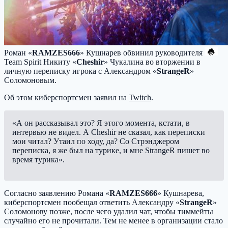
Роман «
RAMZES666
» Кушнарев обвинил руководителя
Team Spirit
Никиту «
Cheshir
» Чукалина во вторжении в
личную переписку игрока с Александром «
StrangeR
»
Соломоновым.
Об этом киберспортсмен заявил на
Twitch
.
«А он рассказывал это? Я этого момента, кстати, в
интервью не видел. А Cheshir не сказал, как переписки
мои читал? Утаил по ходу, да? Со Стрэнджером
переписка, я же был на турике, и мне StrangeR пишет во
время турика».
Согласно заявлению Романа «
RAMZES666
» Кушнарева,
киберспортсмен пообещал ответить Александру «
StrangeR
»
Соломонову позже, после чего удалил чат, чтобы тиммейты
случайно его не прочитали. Тем не менее в организации стало