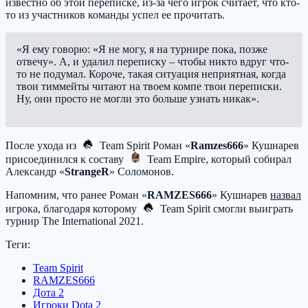
известно об этой переписке, из-за чего игрок считает, что кто-
то из участников команды успел ее прочитать.
«Я ему говорю: «Я не могу, я на турнире пока, позже
отвечу». А, и удалил переписку – чтобы никто вдруг что-
то не подумал. Короче, такая ситуация неприятная, когда
твои тиммейты читают на твоем компе твои переписки.
Ну, они просто не могли это больше узнать никак».
После ухода из
Team Spirit
Роман «
Ramzes666
» Кушнарев
присоединился к составу
Team Empire
, который собирал
Александр «
StrangeR
» Соломонов.
Напомним, что ранее Роман «
RAMZES666
» Кушнарев
назвал
игрока, благодаря которому
Team Spirit
смогли выиграть
турнир The International 2021.
Теги:
Team Spirit
RAMZES666
Дота 2
Игроки Dota 2