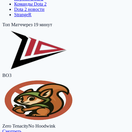
Команды Dota 2
Dota 2 новости
StrangeR
Топ Матч
через 19 минут
BO3
Zero Tenacity
No Hoodwink
Cмотреть