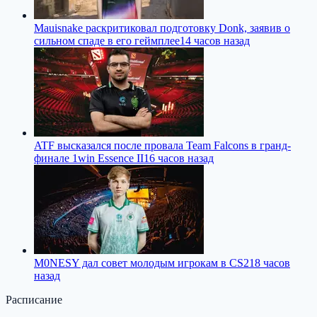
Mauisnake раскритиковал подготовку Donk, заявив о
сильном спаде в его геймплее
14 часов назад
ATF высказался после провала Team Falcons в гранд-
финале 1win Essence II
16 часов назад
M0NESY дал совет молодым игрокам в CS2
18 часов
назад
Расписание