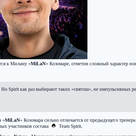
тся к Милану «
MiLaN
» Козомаре, отметив сложный характер но
. Но Spirit как раз выбирают таких «святош», не импульсивных ре
н «
MiLaN
» Козомара сильно отличается от предыдущего тренер
ных участников состава
Team Spirit
.