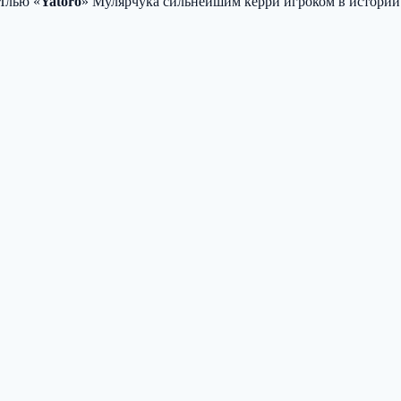
лью «
Yatoro
» Мулярчука сильнейшим керри игроком в истории 