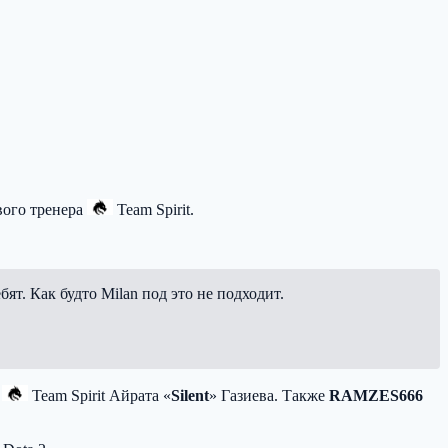
вого тренера
Team Spirit
.
бят. Как будто Milan под это не подходит.
а
Team Spirit
Айрата «
Silent
» Газиева. Также
RAMZES666