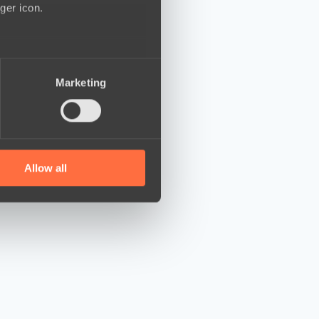
ger icon.
several meters
Marketing
ails section
.
se our traffic. We also share
ers who may combine it with
 services.
Allow all