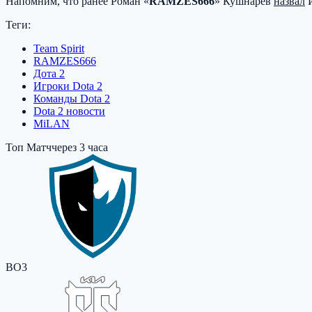
Напомним, что ранее Роман «
RAMZES666
» Кушнарев
назвал
И
Теги:
Team Spirit
RAMZES666
Дота 2
Игроки Dota 2
Команды Dota 2
Dota 2 новости
MiLAN
Топ Матч
через 3 часа
BO3