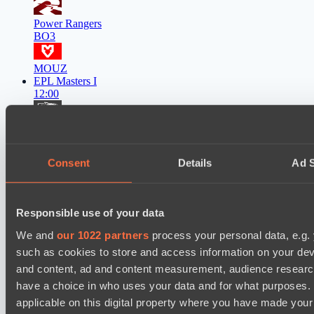
Power Rangers
BO3
MOUZ
EPL Masters I
12:00
Ilbirs eSports
BO3
Consent
Details
Ad S
Zero Tenacity
Asgard Championship Season 1
12:00
Responsible use of your data
team lynx
We and
our 1022 partners
process your personal data, e.g.
BO3
such as cookies to store and access information on your dev
and content, ad and content measurement, audience resear
RE Arise
have a choice in who uses your data and for what purposes. 
EPL Masters I
15:00
applicable on this digital property where you have made you