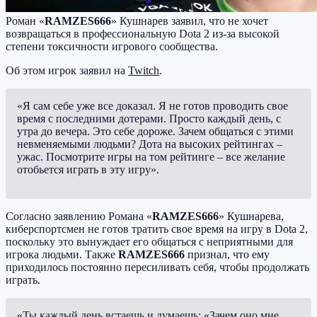
Роман «
RAMZES666
» Кушнарев заявил, что не хочет
возвращаться в профессиональную Dota 2 из-за высокой
степени токсичности игрового сообщества.
Об этом игрок заявил на
Twitch
.
«Я сам себе уже все доказал. Я не готов проводить свое
время с последними дотерами. Просто каждый день, с
утра до вечера. Это себе дороже. Зачем общаться с этими
невменяемыми людьми? Дота на высоких рейтингах –
ужас. Посмотрите игры на том рейтинге – все желание
отобьется играть в эту игру».
Согласно заявлению Романа «
RAMZES666
» Кушнарева,
киберспортсмен не готов тратить свое время на игру в Dota 2,
поскольку это вынуждает его общаться с неприятными для
игрока людьми. Также
RAMZES666
признал, что ему
приходилось постоянно пересиливать себя, чтобы продолжать
играть.
«Ты каждый день встаешь и думаешь: «Зачем оно мне