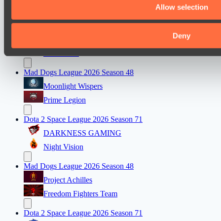
Team каторжник
Allow selection
Dota 2 Space League 2026 Season 71
Deny
Vitality Warriors
Silent killer
Mad Dogs League 2026 Season 48
Moonlight Wispers
Prime Legion
Dota 2 Space League 2026 Season 71
DARKNESS GAMING
Night Vision
Mad Dogs League 2026 Season 48
Project Achilles
Freedom Fighters Team
Dota 2 Space League 2026 Season 71