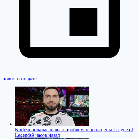
новости по дате
Korb3n поразмышлял о проблемах про-сцены League of
Legends
9 часов назад