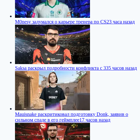
M0nesy задумался о карьере тренера по CS2
3 часа назад
Saksa раскрыл подробности конфликта с 33
5 часов назад
Mauisnake раскритиковал подготовку Donk, заявив о
сильном спаде в его геймплее
17 часов назад