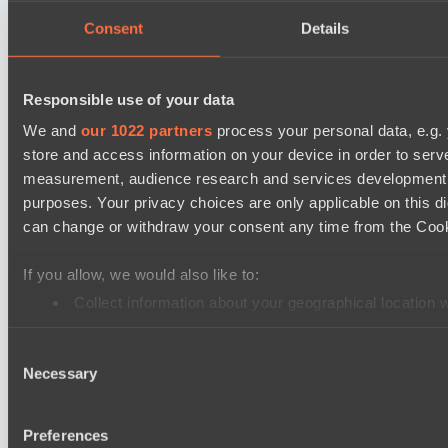
Azure Dragons
Consent
Details
Destiny League 2026 Season 48
The Last Titan
Responsible use of your data
Lunar Vibes
We and
our 1022 partners
process your personal data, e.g.
Lunar Horse Trophy 8
store and access information on your device in order to ser
Mentality Monsters
measurement, audience research and services development. 
Team Kicked
purposes. Your privacy choices are only applicable on this 
can change or withdraw your consent any time from the Cookie
Destiny League 2026 Season 48
LSG
If you allow, we would also like to:
Wiser Warriors
Collect information about your geographical location 
Identify your device by actively scanning it for specifi
Destiny League 2026 Season 48
Consent
Find out more about how your personal data is processed an
LV United
Necessary
Selection
The Last Titan
We use cookies to personalise content and ads, to provide so
share information about your use of our site with our social
Preferences
Настройки файлов cookie
Политика