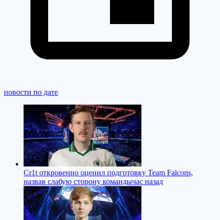
новости по дате
Cr1t откровенно оценил подготовку Team Falcons,
назвав слабую сторону команды
час назад