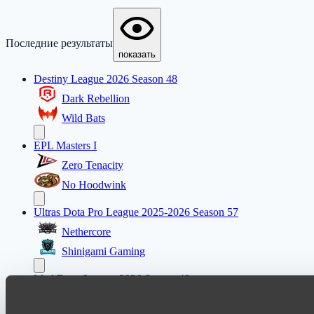
Последние результаты
показать
Destiny League 2026 Season 48
Dark Rebellion
Wild Bats
EPL Masters I
Zero Tenacity
No Hoodwink
Ultras Dota Pro League 2025-2026 Season 57
Nethercore
Shinigami Gaming
Mad Dogs League 2026 Season 48
Dark Tamplars