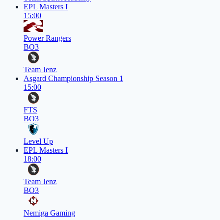
EPL Masters I
15:00
Power Rangers
BO3
Team Jenz
Asgard Championship Season 1
15:00
FTS
BO3
Level Up
EPL Masters I
18:00
Team Jenz
BO3
Nemiga Gaming