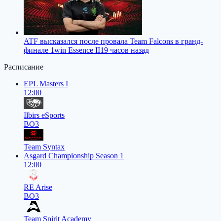
ATF высказался после провала Team Falcons в гранд-
финале 1win Essence II
19 часов назад
Расписание
EPL Masters I
12:00
Ilbirs eSports
BO3
Team Syntax
Asgard Championship Season 1
12:00
RE Arise
BO3
Team Spirit Academy