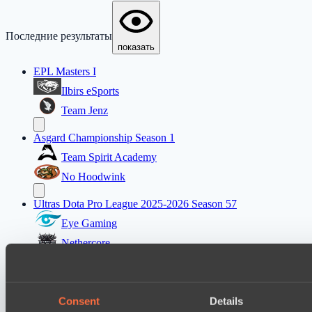
Последние результаты
показать
EPL Masters I
Ilbirs eSports
Team Jenz
Asgard Championship Season 1
Team Spirit Academy
No Hoodwink
Ultras Dota Pro League 2025-2026 Season 57
Eye Gaming
Nethercore
Asgard Championship Season 1
FTS
Consent
Details
PuckChamp