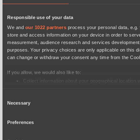
Ultras Dota Pro League 2025-2026 Season 57
Responsible use of your data
Dominion
We and
our 1022 partners
process your personal data, e.g.
TEIKO
store and access information on your device in order to ser
Mad Dogs League 2026 Season 48
measurement, audience research and services development. 
Hellspawn
purposes. Your privacy choices are only applicable on this 
can change or withdraw your consent any time from the Cookie
Immortal Squad
Ultras Dota Pro League 2025-2026 Season 57
If you allow, we would also like to:
Elite Eclipse
Collect information about your geographical location 
Shinigami Gaming
Identify your device by actively scanning it for specifi
Consent
Find out more about how your personal data is processed an
Asgard Championship Season 1
Necessary
Selection
Ilbirs eSports
We use cookies to personalise content and ads, to provide so
No Hoodwink
share information about your use of our site with our social
Preferences
combine it with other information that you’ve provided to them
services.
Настройки файлов cookie
Политика