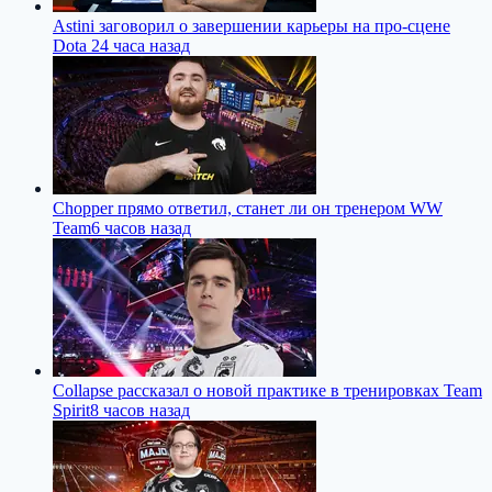
Astini заговорил о завершении карьеры на про-сцене
Dota 2
4 часа назад
Chopper прямо ответил, станет ли он тренером WW
Team
6 часов назад
Collapse рассказал о новой практике в тренировках Team
Spirit
8 часов назад