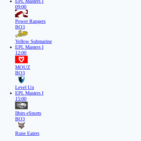
EPL Masters I
09:00
Power Rangers
BO3
Yellow Submarine
EPL Masters I
12:00
MOUZ
BO3
Level Up
EPL Masters I
15:00
Ilbirs eSports
BO3
Rune Eaters