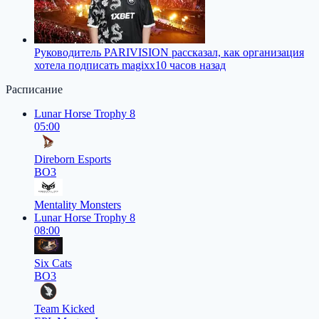
Руководитель PARIVISION рассказал, как организация
хотела подписать magixx
10 часов назад
Расписание
Lunar Horse Trophy 8
05:00
Direborn Esports
BO3
Mentality Monsters
Lunar Horse Trophy 8
08:00
Six Cats
BO3
Team Kicked