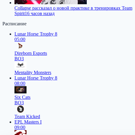
Collapse рассказал о новой практике в тренировках Team
Spirit
16 часов назад
Расписание
Lunar Horse Trophy 8
05:00
Direborn Esports
BO3
Mentality Monsters
Lunar Horse Trophy 8
08:00
Six Cats
BO3
Team Kicked
EPL Masters I
09:00