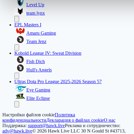
Level Up
team lynx
EPL Masters I
Amaru Gaming
Team Jenz
Kobold League IV: Sweat Division
Fish Dich
Hull's Angels
Ultras Dota Pro League 2025-2026 Season 57
Eye Gaming
Elite Eclipse
Настройки файлов cookie
Политика
конфиденциальности
Декларация о файлах cookie
О нас
Поддержка:
support@hawk.live
Реклама и сотрудничество:
adv@hawk.live
© 2026 Hawk Live LLC
30 N Gould St #43713,