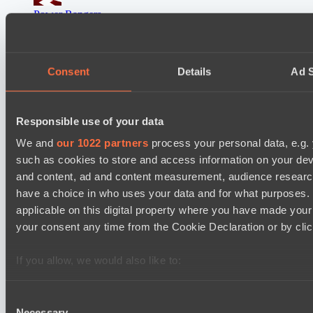
Power Rangers
BO3
Yellow Submarine
Consent
Details
Ad S
EPL Masters I
12:00
MOUZ
Responsible use of your data
BO3
We and
our 1022 partners
process your personal data, e.g.
such as cookies to store and access information on your dev
Level Up
Asgard Championship Season 1
and content, ad and content measurement, audience resear
12:00
have a choice in who uses your data and for what purposes. 
applicable on this digital property where you have made you
No Hoodwink
your consent any time from the Cookie Declaration or by click
BO3
If you allow, we would also like to:
FTS
Collect information about your geographical location 
several meters
Consent
Necessary