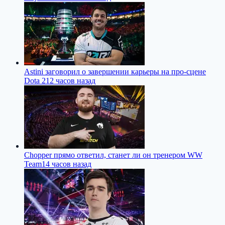
Astini заговорил о завершении карьеры на про-сцене
Dota 2
12 часов назад
Chopper прямо ответил, станет ли он тренером WW
Team
14 часов назад