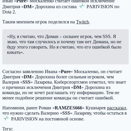
Иван «
Pure
» Москаленко считает ошибкой исключение
Дмитрия «
DM
» Дорохина из состава
PARIVISION
по
Dota 2.
Таким мнением игрок поделился на
Twitch
.
«Ну, я считаю, что Диман – сильнее игрок, чем SSS. Я
знаю, что там случилось и почему там нет Димана, но не
буду этого говорить. Но я считаю, что его ошибкой было
кикать».
Согласно заявлению Ивана «
Pure
» Москаленко, он считает
Дмитрия «
DM
» Дорохина более сильным игроком, чем
Валерия «
SSS
» Лазарева. Киберспортсмен отметил, что знает
о причинах исключения Дмитрия «
DM
» Дорохина из
команды, но не хочет разглашать эту информацию. Тем не
менее подобное решение команды он считает ошибкой.
Напомним, ранее Роман «
RAMZES666
» Кушнарев
рассказал
,
что нужно сделать Валерию «
SSS
» Лазареву, чтобы остаться в
PARIVISION
на постоянной основе.
Теги: