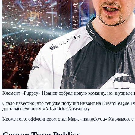
Клемент «Puppey» Иванов собрал новую команду, но, к удивлен
Стало известно, что тег уже получил инвайт на DreamLeague Div
досталась Эллиоту «Adzantick» Хаммонду.
Кроме того, оффлейнером стал Марк «mangekyou» Харламов, а н
Состав Team Public: