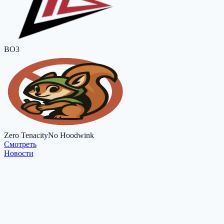
BO3
Zero Tenacity
No Hoodwink
Cмотреть
Новости