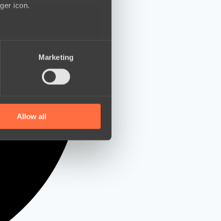
ger icon.
several meters
Marketing
ails section
.
se our traffic. We also share
ers who may combine it with
 services.
Allow all