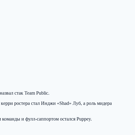
 назвал стак Team Public.
о керри ростера стал Инджи «Shad» Луб, а роль мидера
 команды и фулл-саппортом остался Puppey.