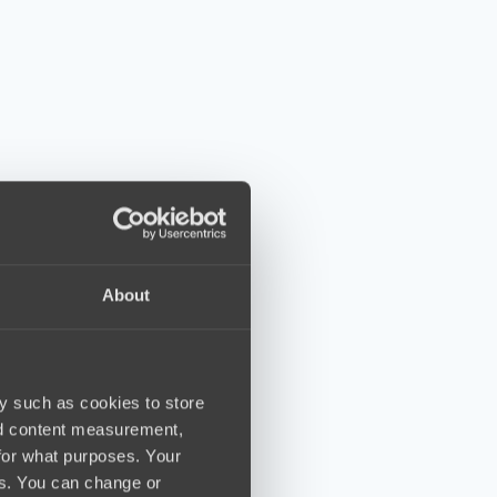
About
y such as cookies to store
nd content measurement,
for what purposes. Your
es. You can change or