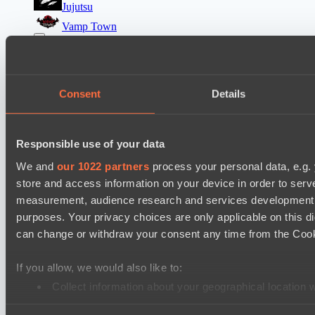
Jujutsu
Vamp Town
Destiny League 2026 Season 48
Wild Bats
Wiser Warriors
Consent
Details
Mad Dogs League 2026 Season 48
Immortal Squad
Responsible use of your data
Hellspawn
We and
our 1022 partners
process your personal data, e.g.
store and access information on your device in order to ser
Ultras Dota Pro League 2025-2026 Season 57
measurement, audience research and services development. 
Nethercore
purposes. Your privacy choices are only applicable on this 
Jujutsu
can change or withdraw your consent any time from the Cookie
Lunar Horse Trophy 8
If you allow, we would also like to:
Mentality Monsters
Collect information about your geographical location 
Team Kicked
Identify your device by actively scanning it for specifi