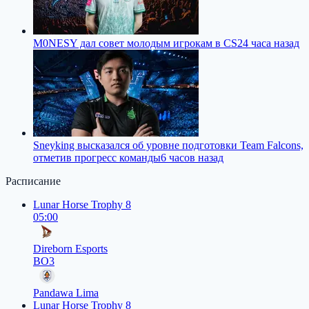
M0NESY дал совет молодым игрокам в CS2
4 часа назад
Sneyking высказался об уровне подготовки Team Falcons,
отметив прогресс команды
6 часов назад
Расписание
Lunar Horse Trophy 8
05:00
Direborn Esports
BO3
Pandawa Lima
Lunar Horse Trophy 8