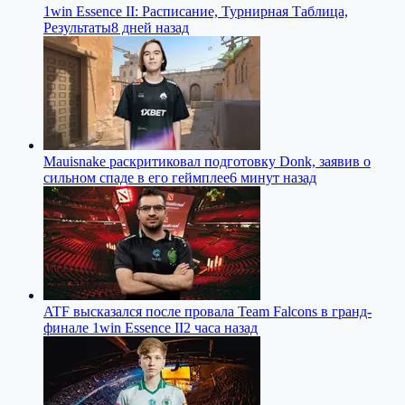
1win Essence II: Расписание, Турнирная Таблица,
Результаты
8 дней назад
Mauisnake раскритиковал подготовку Donk, заявив о
сильном спаде в его геймплее
6 минут назад
ATF высказался после провала Team Falcons в гранд-
финале 1win Essence II
2 часа назад