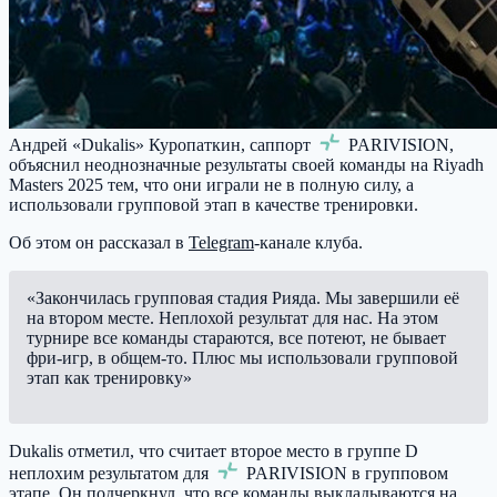
Андрей «Dukalis» Куропаткин, саппорт
PARIVISION
,
объяснил неоднозначные результаты своей команды на Riyadh
Masters 2025 тем, что они играли не в полную силу, а
использовали групповой этап в качестве тренировки.
Об этом он рассказал в
Telegram
-канале клуба.
«Закончилась групповая стадия Рияда. Мы завершили её
на втором месте. Неплохой результат для нас. На этом
турнире все команды стараются, все потеют, не бывает
фри-игр, в общем-то. Плюс мы использовали групповой
этап как тренировку»
Dukalis отметил, что считает второе место в группе D
неплохим результатом для
PARIVISION
в групповом
этапе. Он подчеркнул, что все команды выкладываются на