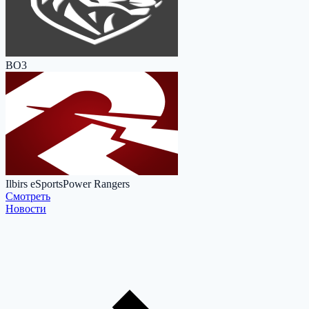
BO3
Ilbirs eSports
Power Rangers
Cмотреть
Новости