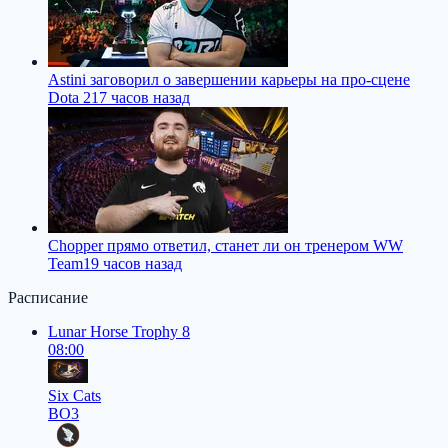
Astini заговорил о завершении карьеры на про-сцене
Dota 2
17 часов назад
Chopper прямо ответил, станет ли он тренером WW
Team
19 часов назад
Расписание
Lunar Horse Trophy 8
08:00
Six Cats
BO3