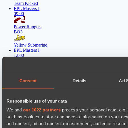
Team Kicked
EPL Masters I
09:00
Power Rangers
BO3
Yellow Submarine
EPL Masters I
12:00
MOUZ
BO3
Consent
Details
Ad S
Level Up
Asgard Championship Season 1
12:00
Responsible use of your data
We and
our 1022 partners
process your personal data, e.g.
No Hoodwink
BO3
such as cookies to store and access information on your dev
and content, ad and content measurement, audience resear