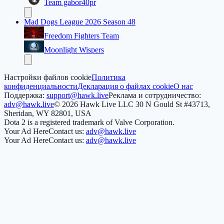
Team gabor40pr
Mad Dogs League 2026 Season 48
Freedom Fighters Team
Moonlight Wispers
Настройки файлов cookie
Политика
конфиденциальности
Декларация о файлах cookie
О нас
Поддержка:
support@hawk.live
Реклама и сотрудничество:
adv@hawk.live
© 2026 Hawk Live LLC
30 N Gould St #43713,
Sheridan, WY 82801, USA
Dota 2 is a registered trademark of Valve Corporation.
Your Ad Here
Contact us:
adv@hawk.live
Your Ad Here
Contact us:
adv@hawk.live