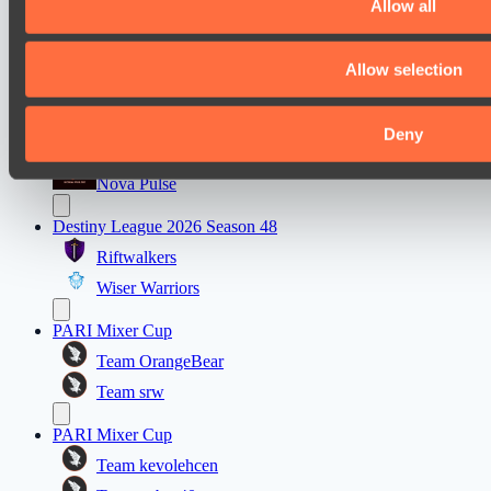
Allow all
PARI Mixer Cup
Team Best of me #nevergiveup
Allow selection
Team McDodique
Destiny League 2026 Season 48
Deny
LV United
Nova Pulse
Destiny League 2026 Season 48
Riftwalkers
Wiser Warriors
PARI Mixer Cup
Team OrangeBear
Team srw
PARI Mixer Cup
Team kevolehcen