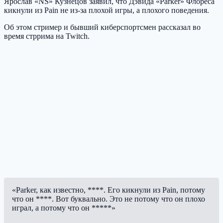
Ярослав «NS» Кузнецов заявил, что Дэвида «Parker» Флореса
кикнули из Pain не из-за плохой игры, а плохого поведения.
Об этом стример и бывший киберспортсмен рассказал во
время стррима на Twitch.
«Parker, как известно, ****. Его кикнули из Pain, потому
что он ****. Вот буквально. Это не потому что он плохо
играл, а потому что он *****»