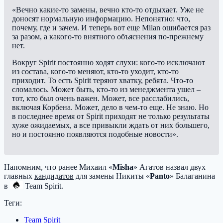
«Вечно какие‑то замены, вечно кто‑то отдыхает. Уже не
доносят нормальную информацию. Непонятно: что,
почему, где и зачем. И теперь вот еще Milan ошибается раз
за разом, а какого‑то внятного объяснения по‑прежнему
нет.
Вокруг Spirit постоянно ходят слухи: кого‑то исключают
из состава, кого‑то меняют, кто‑то уходит, кто‑то
приходит. То есть Spirit теряют хватку, ребята. Что‑то
сломалось. Может быть, кто‑то из менеджмента ушел –
тот, кто был очень важен. Может, все расслабились,
включая Корбена. Может, дело в чем‑то еще. Не знаю. Но
в последнее время от Spirit приходят не только результаты
хуже ожидаемых, а все привыкли ждать от них большего,
но и постоянно появляются подобные новости».
Напомним, что ранее Михаил «
Misha
» Агатов назвал двух
главных
кандидатов
для замены Никиты «
Panto
» Балаганина
в
Team Spirit
.
Теги:
Team Spirit