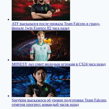
ATF высказался после провала Team Falcons в гранд-
финале 1win Essence II
2 часа назад
M0NESY дал совет молодым игрокам в CS2
4 часа назад
Sneyking высказался об уровне подготовки Team Falcons,
отметив прогресс команды
6 часов назад