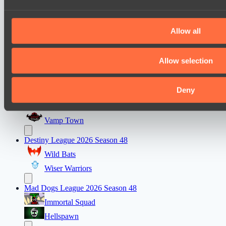
Night Force
Riftwalkers
Allow all
Asgard Championship Season 1
FTS
Allow selection
Team Syntax
Deny
Ultras Dota Pro League 2025-2026 Season 57
Jujutsu
Vamp Town
Destiny League 2026 Season 48
Wild Bats
Wiser Warriors
Mad Dogs League 2026 Season 48
Immortal Squad
Hellspawn