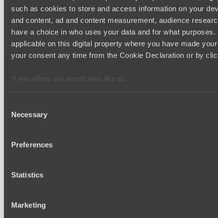
such as cookies to store and access information on your dev
No Hoodwink
EPL Masters I
and content, ad and content measurement, audience resear
12:00
have a choice in who uses your data and for what purposes. 
applicable on this digital property where you have made you
Ilbirs eSports
your consent any time from the Cookie Declaration or by click
BO3
If you allow, we would also like to:
Team Syntax
EPL Masters I
Collect information about your geographical location 
15:00
several meters
Consent
Necessary
Identify your device by actively scanning it for specifi
Selection
Power Rangers
Find out more about how your personal data is processed an
BO3
section
.
Preferences
Team Jenz
We use cookies to personalise content and ads, to provide s
Statistics
our traffic. We also share information about your use of our s
and analytics partners who may combine it with other informa
Последние результаты
показать
that they’ve collected from your use of their services.
Marketing
Destiny League 2026 Season 48