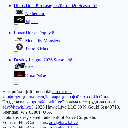
Ultras Dota Pro League 2025-2026 Season 57
Nethercore
Jujutsu
Lunar Horse Trophy 8
Mentality Monsters
Team Kicked
Destiny League 2026 Season 48
LSG
Nova Pulse
Настройки файлов cookie
Политика
конфиденциальности
Декларация о файлах cookie
О нас
Поддержка:
support@hawk.live
Реклама и сотрудничество:
adv@hawk.live
© 2026 Hawk Live LLC
30 N Gould St #43713,
Sheridan, WY 82801, USA
Dota 2 is a registered trademark of Valve Corporation.
Your Ad Here
Contact us:
adv@hawk.live
Your Ad Here
Contact us:
adv@hawk.live