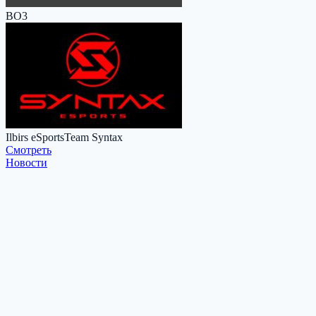
BO3
Ilbirs eSports
Team Syntax
Cмотреть
Новости