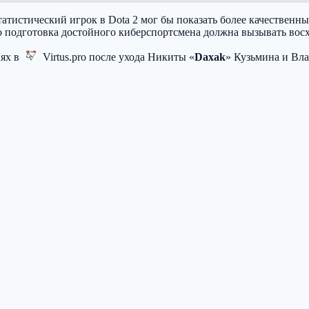
татистический игрок в Dota 2 мог бы показать более качественн
то подготовка достойного киберспортсмена должна вызывать вос
ях в
Virtus.pro
после ухода Никиты «
Daxak
» Кузьмина и Вла