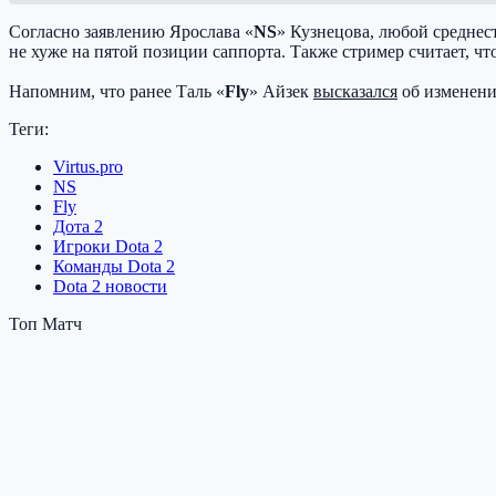
Согласно заявлению Ярослава «
NS
» Кузнецова, любой среднес
не хуже на пятой позиции саппорта. Также стример считает, ч
Напомним, что ранее Таль «
Fly
» Айзек
высказался
об изменени
Теги:
Virtus.pro
NS
Fly
Дота 2
Игроки Dota 2
Команды Dota 2
Dota 2 новости
Топ Матч