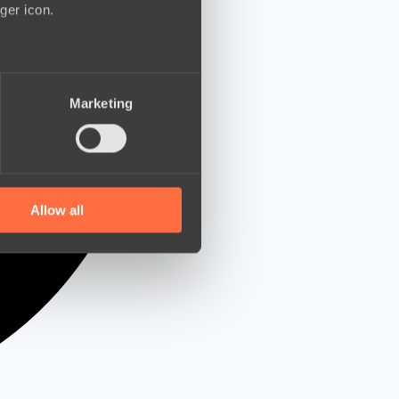
ger icon.
several meters
Marketing
ails section
.
se our traffic. We also share
ers who may combine it with
 services.
Allow all