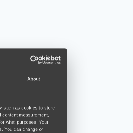
About
y such as cookies to store
nd content measurement,
for what purposes. Your
es. You can change or