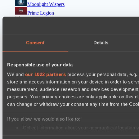
Moonlight Wispers
Prime Legion
Dota 2 Space League 2026 Season 71
DARKNESS GAMING
Consent
Details
FLYING FORTUNE
Mad Dogs League 2026 Season 48
Freedom Fighters Team
Responsible use of your data
Project Achilles
We and
our 1022 partners
process your personal data, e.g.
store and access information on your device in order to ser
Dota 2 Space League 2026 Season 71
measurement, audience research and services development. 
Silent killer
purposes. Your privacy choices are only applicable on this 
Night Vision
can change or withdraw your consent any time from the Cookie
Mad Dogs League 2026 Season 48
If you allow, we would also like to:
Prime Legion
Collect information about your geographical location 
Project Achilles
Identify your device by actively scanning it for specifi