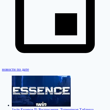
новости по дате
1win Essence II: Расписание, Турнирная Таблица,