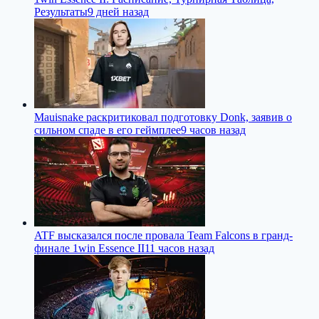
Результаты
9 дней назад
Mauisnake раскритиковал подготовку Donk, заявив о
сильном спаде в его геймплее
9 часов назад
ATF высказался после провала Team Falcons в гранд-
финале 1win Essence II
11 часов назад