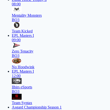
08:00
Mentality Monsters
BO3
Team Kicked
EPL Masters I
09:00
Zero Tenacity
BO3
No Hoodwink
EPL Masters I
12:00
Ilbirs eSports
BO3
Team Syntax
Asgard Championship Season 1