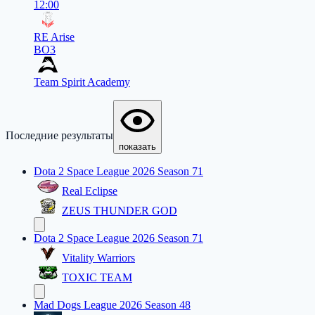
12:00
RE Arise
BO3
Team Spirit Academy
Последние результаты
показать
Dota 2 Space League 2026 Season 71
Real Eclipse
ZEUS THUNDER GOD
Dota 2 Space League 2026 Season 71
Vitality Warriors
TOXIC TEAM
Mad Dogs League 2026 Season 48