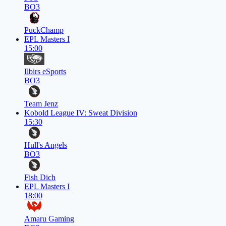
BO3
PuckChamp
EPL Masters I
15:00
Ilbirs eSports
BO3
Team Jenz
Kobold League IV: Sweat Division
15:30
Hull's Angels
BO3
Fish Dich
EPL Masters I
18:00
Amaru Gaming