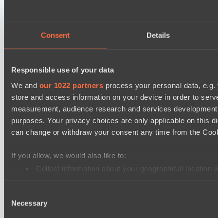
Mad Dogs League 2026 Season 48
Hellspawn
Azure Dragons
Consent
Details
Lunar Horse Trophy 8
Pandawa Lima
Responsible use of your data
Six Cats
We and
our 1022 partners
process your personal data, e.g.
store and access information on your device in order to ser
PARI Mixer Cup
measurement, audience research and services development. 
Team mw
purposes. Your privacy choices are only applicable on this 
Team Zaza
can change or withdraw your consent any time from the Cookie
Destiny League 2026 Season 48
If you allow, we would also like to:
The Last Titan
Collect information about your geographical location 
Night Force
Identify your device by actively scanning it for specifi
PARI Mixer Cup
Consent
Find out more about how your personal data is processed an
Necessary
Selection
Team Egoist
We use cookies to personalise content and ads, to provide so