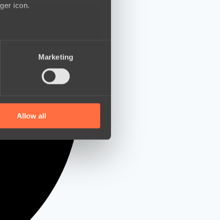
ger icon.
several meters
Marketing
ails section
.
se our traffic. We also share
ers who may combine it with
 services.
Allow all