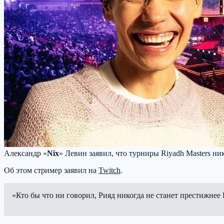
Александр «
Nix
» Левин заявил, что турниры Riyadh Masters ник
Об этом стример заявил на
Twitch
.
«Кто бы что ни говорил, Рияд никогда не станет престижнее 