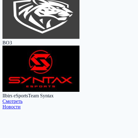
BO3
Ilbirs eSports
Team Syntax
Cмотреть
Новости