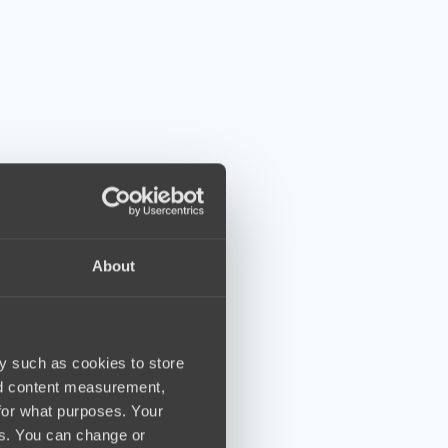
About
y such as cookies to store
nd content measurement,
for what purposes. Your
es. You can change or