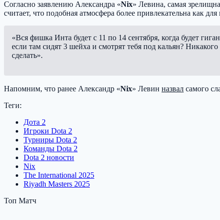
Согласно заявлению Александра «
Nix
» Левина, самая зрелищна
считает, что подобная атмосфера более привлекательна как для
«Вся фишка Инта будет с 11 по 14 сентября, когда будет гиган
если там сидят 3 шейха и смотрят тебя под кальян? Никакого
сделать».
Напомним, что ранее Александр «
Nix
» Левин
назвал
самого сл
Теги:
Дота 2
Игроки Dota 2
Турниры Dota 2
Команды Dota 2
Dota 2 новости
Nix
The International 2025
Riyadh Masters 2025
Топ Матч