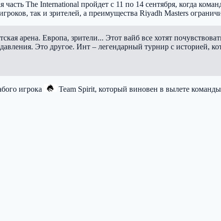
я часть The International пройдет с 11 по 14 сентября, когда ко
 игроков, так и зрителей, а преимущества Riyadh Masters огран
тская арена. Европа, зрители... Этот вайб все хотят почувствова
 давления. Это другое. Инт – легендарный турнир с историей, ко
абого игрока
Team Spirit
, который виновен в вылете команды с