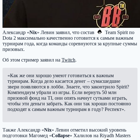
Александр «
Nix
» Левин заявил, что состав
Team Spirit
по
Dota 2 максимально качественно готовится к самым важным
турнирам года, когда команды соревнуются за крупные суммы
призовых.
Об этом стример заявил на
Twitch
.
«Как же они хорошо умеют готовиться к важным
турнирам. Когда дело касается денег – сумасшедшие
звери появляются в лобби. Знаете, что законтрило Spirit?
Компендиум убрали из игры. Если вернуть 50 млн
призовой фонд на TI, они опять начнут сутками играть,
чтобы эти деньги забрать. Как они так хорошо постоянно
подходят к самым важным турнирам в году? Респект».
Также Александр «
Nix
» Левин отметил высокий уровень
подготовки Магомед «
Collapse
» Халилов на Riyadh Masters