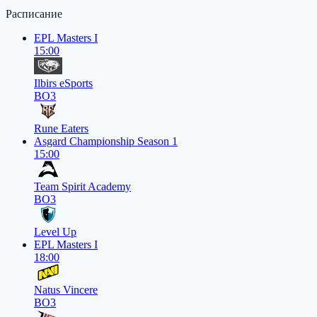
Расписание
EPL Masters I
15:00
Ilbirs eSports
BO3
Rune Eaters
Asgard Championship Season 1
15:00
Team Spirit Academy
BO3
Level Up
EPL Masters I
18:00
Natus Vincere
BO3