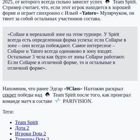
2025, от которого всегда сильно зависит успех
Team Spirit
.
Стример считает, что, если этот игрок находится в хорошей
форме и играет синхронно с Ильей «
Yatoro
» Мулярчуком, он
тянет за собой остальных участников состава.
«Collase в нереальной зоне на этом турнире. У Spirit
всегда есть определенная форма успеха: если Collapse в
зоне – они всегда побеждают. Самое интересное –
Collapse и Yatoro всегда одинаково в зону входят.
Остальные 3 чела как будто от зоны Collapse работают.
Если Collapse в отличной форме, то и остальные в
отличной форме».
Напомним, что ранее Эдгар «
9Class
» Налтакян раскрыл
секрет
победы над
Team Spirit
после того, как проиграл
команде матч в составе
PARIVISION
.
Теги:
Team Spirit
Дота 2
Игроки Dota 2
Турниры Dota 2