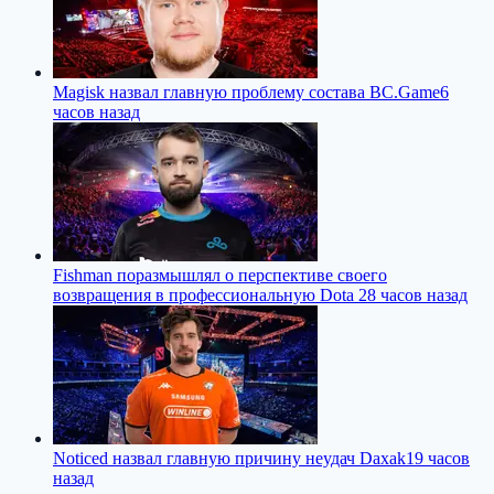
Magisk назвал главную проблему состава BC.Game
6
часов назад
Fishman поразмышлял о перспективе своего
возвращения в профессиональную Dota 2
8 часов назад
Noticed назвал главную причину неудач Daxak
19 часов
назад