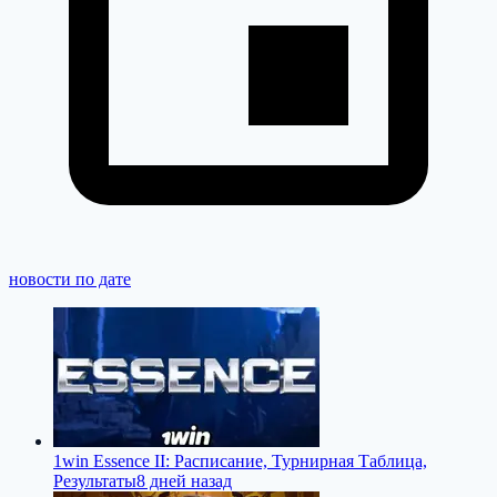
новости по дате
1win Essence II: Расписание, Турнирная Таблица,
Результаты
8 дней назад