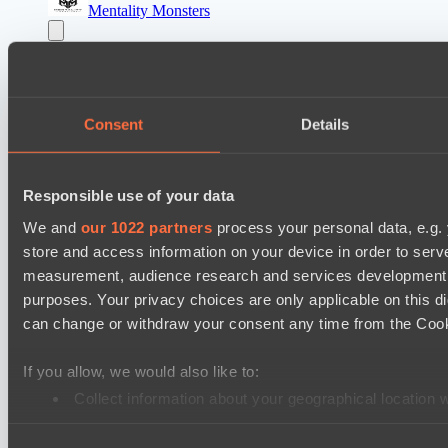
Mentality Monsters
Destiny League 2026 Season 48
Dark Rebellion
Riftwalkers
Consent
Details
Destiny League 2026 Season 48
Nova Pulse
Responsible use of your data
Wiser Warriors
We and
our 1022 partners
process your personal data, e.g.
PARI Mixer Cup
store and access information on your device in order to ser
Team gabor40pr
measurement, audience research and services development. 
Team Inner Mongolia
purposes. Your privacy choices are only applicable on this 
can change or withdraw your consent any time from the Cookie
PARI Mixer Cup
Team B3SHA
If you allow, we would also like to:
Team maloydotos
Collect information about your geographical location 
Identify your device by actively scanning it for specifi
Dota 2 Space League 2026 Season 71