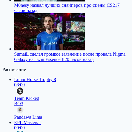
M0nesy назвал лучших снайперов про-сцены CS2
17
часов назад
SumaiL сделал громкое заявление после провала Nigma
Galaxy на 1win Essence II
20 часов назад
Расписание
Lunar Horse Trophy 8
08:00
Team Kicked
BO3
Pandawa Lima
EPL Masters I
09:00