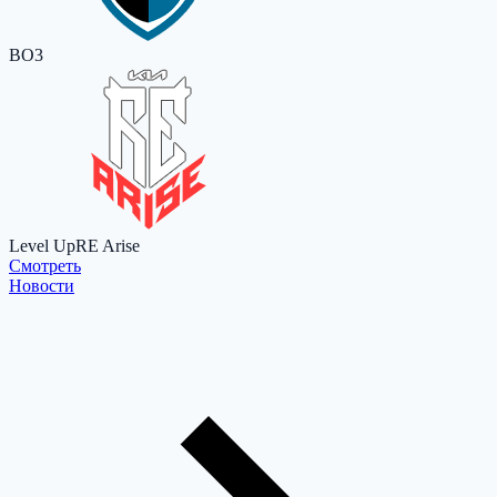
BO3
Level Up
RE Arise
Cмотреть
Новости