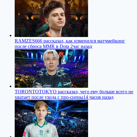
RAMZES666 рассказал, как изменился матчмейкинг
после сброса MMR в Dota 2
час назад
TORONTOTOKYO рассказал, чего ему больше всего не
хватает после ухода с про-сцены
14 часов назад