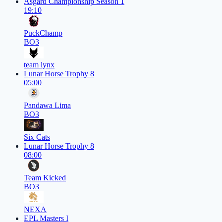
Asgard Championship Season 1
19:10
PuckChamp
BO3
team lynx
Lunar Horse Trophy 8
05:00
Pandawa Lima
BO3
Six Cats
Lunar Horse Trophy 8
08:00
Team Kicked
BO3
NEXA
EPL Masters I