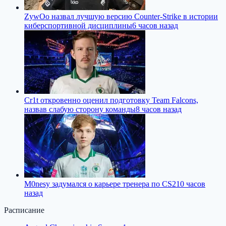
ZywOo назвал лучшую версию Counter-Strike в истории
киберспортивной дисциплины
6 часов назад
Cr1t откровенно оценил подготовку Team Falcons,
назвав слабую сторону команды
8 часов назад
M0nesy задумался о карьере тренера по CS2
10 часов
назад
Расписание