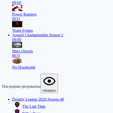
09:00
Power Rangers
BO3
Team Syntax
Asgard Championship Season 1
09:00
Ilbirs eSports
BO3
No Hoodwink
Последние результаты
показать
Destiny League 2026 Season 48
The Last Titan