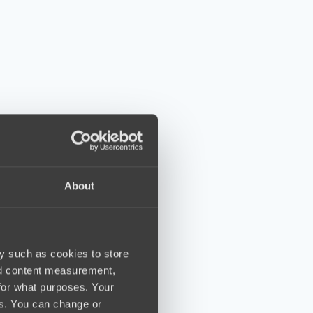
About
y such as cookies to store
nd content measurement,
for what purposes. Your
es. You can change or