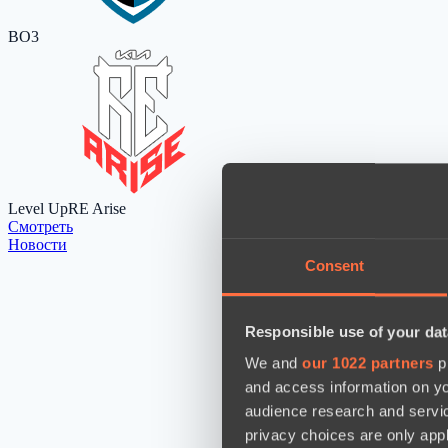
BO3
Level Up
RE Arise
Cмотреть
Новости
Consent
Responsible use of your dat
We and
our 1022 partners
pr
and access information on yo
audience research and servi
privacy choices are only app