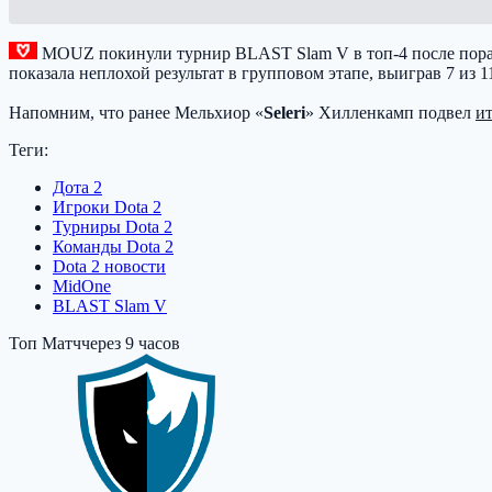
MOUZ
покинули турнир BLAST Slam V в топ-4 после пор
показала неплохой результат в групповом этапе, выиграв 7 из 
Напомним, что ранее Мельхиор «
Seleri
» Хилленкамп подвел
и
Теги:
Дота 2
Игроки Dota 2
Турниры Dota 2
Команды Dota 2
Dota 2 новости
MidOne
BLAST Slam V
Топ Матч
через 9 часов