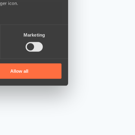
ger icon.
several meters
Marketing
ails section
.
se our traffic. We also share
ers who may combine it with
 services.
Allow all