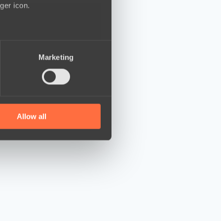
ger icon.
several meters
Marketing
ails section
.
se our traffic. We also share
ers who may combine it with
 services.
Allow all