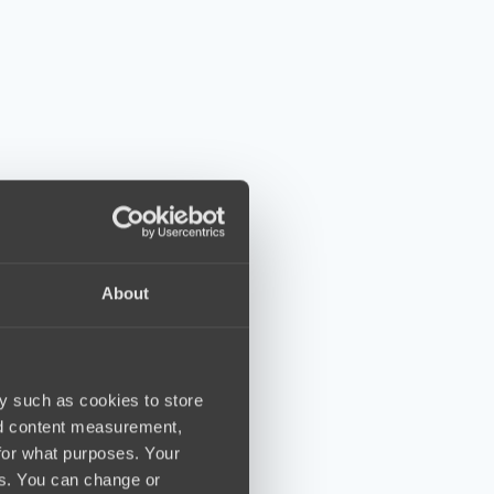
About
y such as cookies to store
nd content measurement,
for what purposes. Your
es. You can change or