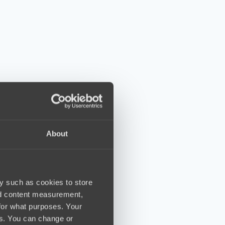
About
y such as cookies to store
nd content measurement,
for what purposes. Your
es. You can change or