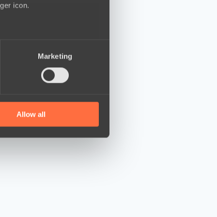
ger icon.
several meters
Marketing
ails section
.
se our traffic. We also share
ers who may combine it with
 services.
Allow all