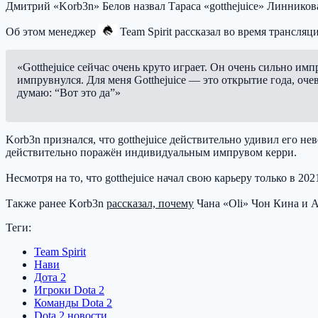
Дмитрий «Korb3n» Белов назвал Тараса «gotthejuice» Линников
Об этом менеджер
Team Spirit
рассказал во время трансляц
«Gotthejuice сейчас очень круто играет. Он очень сильно им
импрувнулся. Для меня Gotthejuice — это открытие года, оч
думаю: “Вот это да”»
Korb3n признался, что gotthejuice действительно удивил его н
действительно поражён индивидуальным импрувом керри.
Несмотря на то, что gotthejuice начал свою карьеру только в 20
Также ранее Korb3n
рассказал, почему
Чана «Oli» Чон Кина и
Теги:
Team Spirit
Нави
Дота 2
Игроки Dota 2
Команды Dota 2
Dota 2 новости