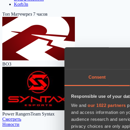
Korb3n
Топ Матч
через 7 часов
BO3
Consent
Responsible use of your dat
We and
our 1022 partners
pr
and access information on yo
Power Rangers
Team Syntax
Cмотреть
audience research and servi
Новости
privacy choices are only app