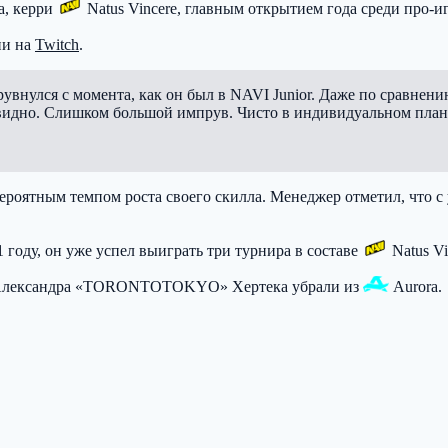
а, керри
Natus Vincere
, главным открытием года среди про-иг
ии на
Twitch
.
прувнулся с момента, как он был в NAVI Junior. Даже по сравне
евидно. Слишком большой импрув. Чисто в индивидуальном плане.
евероятным темпом роста своего скилла. Менеджер отметил, что 
21 году, он уже успел выиграть три турнира в составе
Natus Vi
 Александра «TORONTOTOKYO» Хертека убрали из
Aurora
.