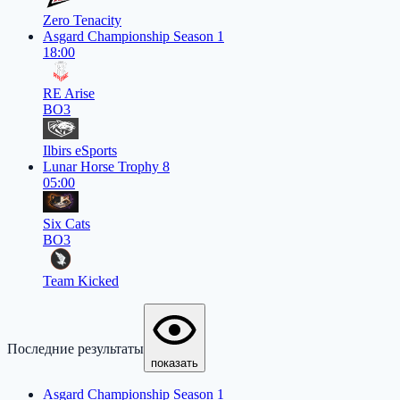
Zero Tenacity
Asgard Championship Season 1
18:00
RE Arise
BO3
Ilbirs eSports
Lunar Horse Trophy 8
05:00
Six Cats
BO3
Team Kicked
Последние результаты
показать
Asgard Championship Season 1