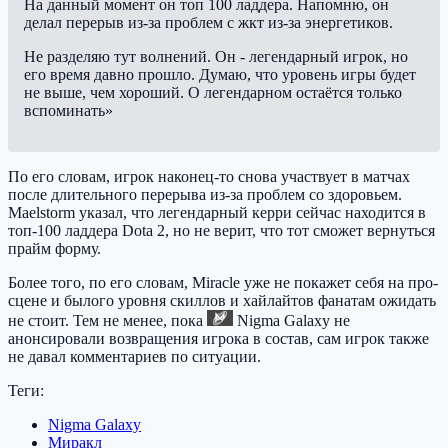
На данный момент он топ 100 ладдера. Напомню, он
делал перерыв из-за проблем с жкт из-за энергетиков.
Не разделяю тут волнений. Он - легендарный игрок, но
его время давно прошло. Думаю, что уровень игры будет
не выше, чем хороший. О легендарном остаётся только
вспоминать»
По его словам, игрок наконец-то снова участвует в матчах
после длительного перерыва из-за проблем со здоровьем.
Maelstorm указал, что легендарный керри сейчас находится в
топ-100 ладдера Dota 2, но не верит, что тот сможет вернуться
прайм форму.
Более того, по его словам, Miracle уже не покажет себя на про-
сцене и былого уровня скиллов и хайлайтов фанатам ожидать
не стоит. Тем не менее, пока
Nigma Galaxy
не
анонсировали возвращения игрока в состав, сам игрок также
не давал комментариев по ситуации.
Теги:
Nigma Galaxy
Миракл