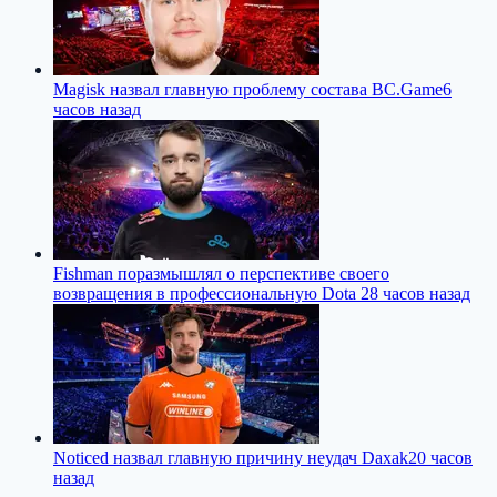
Magisk назвал главную проблему состава BC.Game
6
часов назад
Fishman поразмышлял о перспективе своего
возвращения в профессиональную Dota 2
8 часов назад
Noticed назвал главную причину неудач Daxak
20 часов
назад