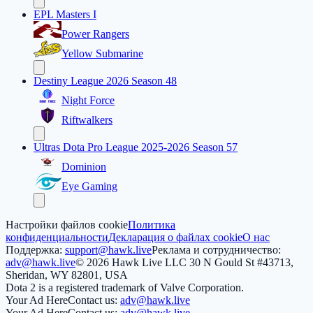
EPL Masters I
Power Rangers
Yellow Submarine
Destiny League 2026 Season 48
Night Force
Riftwalkers
Ultras Dota Pro League 2025-2026 Season 57
Dominion
Eye Gaming
Настройки файлов cookie
Политика
конфиденциальности
Декларация о файлах cookie
О нас
Поддержка:
support@hawk.live
Реклама и сотрудничество:
adv@hawk.live
© 2026 Hawk Live LLC
30 N Gould St #43713,
Sheridan, WY 82801, USA
Dota 2 is a registered trademark of Valve Corporation.
Your Ad Here
Contact us:
adv@hawk.live
Your Ad Here
Contact us:
adv@hawk.live