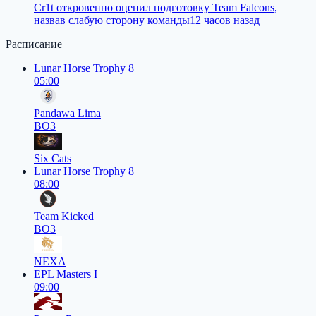
Cr1t откровенно оценил подготовку Team Falcons,
назвав слабую сторону команды
12 часов назад
Расписание
Lunar Horse Trophy 8
05:00
Pandawa Lima
BO3
Six Cats
Lunar Horse Trophy 8
08:00
Team Kicked
BO3
NEXA
EPL Masters I
09:00