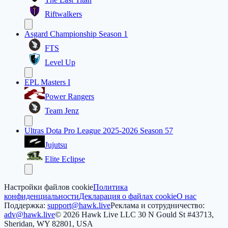
Riftwalkers
Asgard Championship Season 1
FTS
Level Up
EPL Masters I
Power Rangers
Team Jenz
Ultras Dota Pro League 2025-2026 Season 57
Jujutsu
Elite Eclipse
Настройки файлов cookie
Политика
конфиденциальности
Декларация о файлах cookie
О нас
Поддержка:
support@hawk.live
Реклама и сотрудничество:
adv@hawk.live
© 2026 Hawk Live LLC
30 N Gould St #43713,
Sheridan, WY 82801, USA