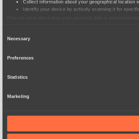
Collect information about your geographical location 
Identify your device by actively scanning it for specifi
Find out more about how your personal data is processed an
Consent
We use cookies to personalise content and ads, to provide so
Necessary
Selection
information that you’ve provided to them or that they’ve colle
Preferences
Statistics
Marketing