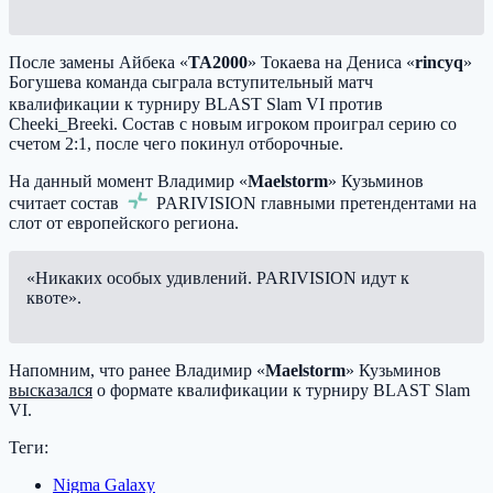
После замены Айбека «
TA2000
» Токаева на Дениса «
rincyq
»
Богушева команда сыграла вступительный матч
квалификации к турниру BLAST Slam VI против
Cheeki_Breeki
. Состав с новым игроком проиграл серию со
счетом 2:1, после чего покинул отборочные.
На данный момент Владимир «
Maelstorm
» Кузьминов
считает состав
PARIVISION
главными претендентами на
слот от европейского региона.
«Никаких особых удивлений. PARIVISION идут к
квоте».
Напомним, что ранее Владимир «
Maelstorm
» Кузьминов
высказался
о формате квалификации к турниру BLAST Slam
VI.
Теги:
Nigma Galaxy