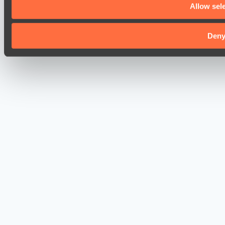
Allow sel
Den