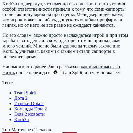
Korb3n подчеркнул, что именно из-за легкости и отсутствия
особой ответственности привели к тому, что семи-саппорты
стали так популярны на про-сцены. Менеджер подчеркнул,
что игрок может погибать, допускать ошибки при фарме и
гангах, но от него не все равно не ожидают хайлайтов.
По его словам, можно просто наслаждаться игрой и при этом
зарабатывать деньги в команде, при этом не прикладывая
много усилий. Многие были удивлены такому заявлению
Korb3n, учитывая, какими сильными стали саппорты в
последнее время.
Напомним, что ранее Panto рассказал,
как изменилась его
жизнь
после перехода в
Team Spirit
, и о чем он жалеет.
Теги:
Team Spirit
Дота 2
Игроки Dota 2
Команды Dota 2
Dota 2 новости
Korb3n
Топ Матч
через 12 часов