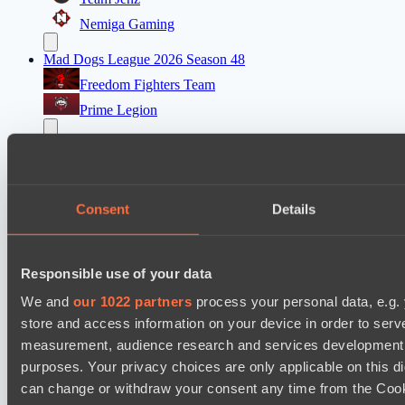
Nemiga Gaming
Mad Dogs League 2026 Season 48
Freedom Fighters Team
Prime Legion
Destiny League 2026 Season 48
The Last Titan
Riftwalkers
Consent
Details
Asgard Championship Season 1
FTS
Responsible use of your data
Level Up
We and
our 1022 partners
process your personal data, e.g.
EPL Masters I
store and access information on your device in order to ser
Power Rangers
measurement, audience research and services development. 
purposes. Your privacy choices are only applicable on this 
Team Jenz
can change or withdraw your consent any time from the Cookie
Ultras Dota Pro League 2025-2026 Season 57