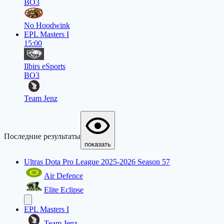
BO3
No Hoodwink
EPL Masters I
15:00
Ilbirs eSports
BO3
Team Jenz
Последние результаты
показать
Ultras Dota Pro League 2025-2026 Season 57
Air Defence
Elite Eclipse
EPL Masters I
Team Jenz