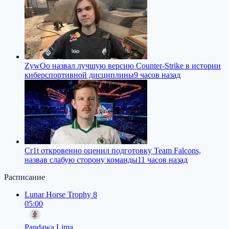
ZywOo назвал лучшую версию Counter-Strike в истории
киберспортивной дисциплины
9 часов назад
Cr1t откровенно оценил подготовку Team Falcons,
назвав слабую сторону команды
11 часов назад
Расписание
Lunar Horse Trophy 8
05:00
Pandawa Lima