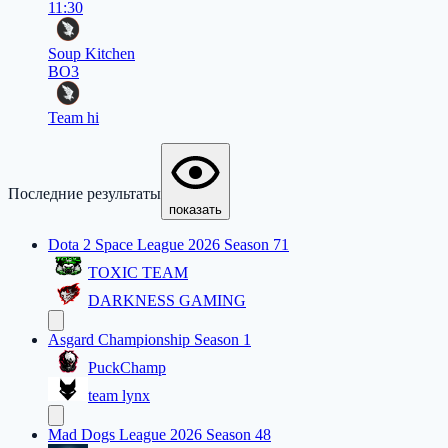
11:30
Soup Kitchen
BO3
Team hi
Последние результаты
показать
Dota 2 Space League 2026 Season 71
TOXIC TEAM
DARKNESS GAMING
Asgard Championship Season 1
PuckChamp
team lynx
Mad Dogs League 2026 Season 48