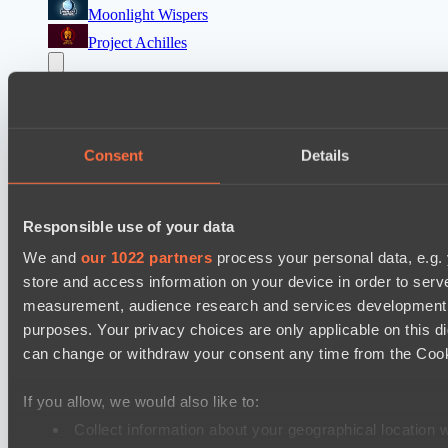
Moonlight Wispers
Project Achilles
Ultras Dota Pro League 2025-2026 Season 57
Air Defence
Elite Eclipse
Consent
Details
EPL Masters I
Team Jenz
Responsible use of your data
Nemiga Gaming
We and
our 1022 partners
process your personal data, e.g.
Mad Dogs League 2026 Season 48
store and access information on your device in order to ser
Freedom Fighters Team
measurement, audience research and services development. 
Prime Legion
purposes. Your privacy choices are only applicable on this 
can change or withdraw your consent any time from the Cookie
Destiny League 2026 Season 48
The Last Titan
If you allow, we would also like to:
Riftwalkers
Collect information about your geographical location 