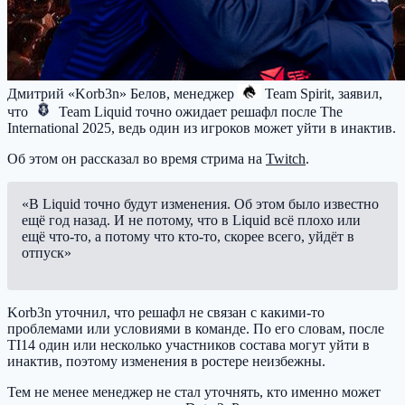
Дмитрий «Korb3n» Белов, менеджер
Team Spirit
, заявил,
что
Team Liquid
точно ожидает решафл после The
International 2025, ведь один из игроков может уйти в инактив.
Об этом он рассказал во время стрима на
Twitch
.
«В Liquid точно будут изменения. Об этом было известно
ещё год назад. И не потому, что в Liquid всё плохо или
ещё что-то, а потому что кто-то, скорее всего, уйдёт в
отпуск»
Korb3n уточнил, что решафл не связан с какими-то
проблемами или условиями в команде. По его словам, после
TI14 один или несколько участников состава могут уйти в
инактив, поэтому изменения в ростере неизбежны.
Тем не менее менеджер не стал уточнять, кто именно может