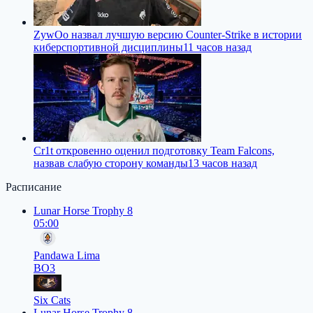
ZywOo назвал лучшую версию Counter-Strike в истории
киберспортивной дисциплины
11 часов назад
Cr1t откровенно оценил подготовку Team Falcons,
назвав слабую сторону команды
13 часов назад
Расписание
Lunar Horse Trophy 8
05:00
Pandawa Lima
BO3
Six Cats
Lunar Horse Trophy 8