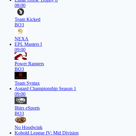
08:00
Team Kicked
BO3
NEXA
EPL Masters I
09:00
Power Rangers
BO3
Team Syntax
Asgard Championship Season 1
09:00
Ilbirs eSports
BO3
No Hoodwink
Kobold League IV: Mid Division