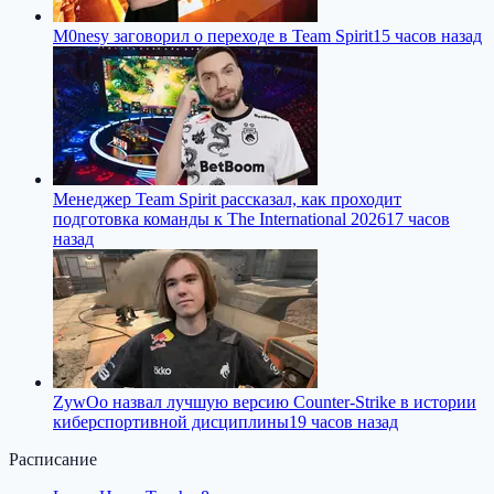
M0nesy заговорил о переходе в Team Spirit
15 часов назад
Менеджер Team Spirit рассказал, как проходит
подготовка команды к The International 2026
17 часов
назад
ZywOo назвал лучшую версию Counter-Strike в истории
киберспортивной дисциплины
19 часов назад
Расписание