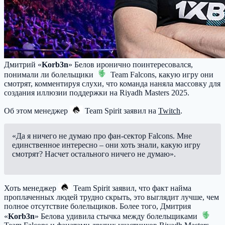
Дмитрий «
Korb3n
» Белов иронично поинтересовался,
понимали ли болельщики
Team Falcons
, какую игру они
смотрят, комментируя слухи, что команда наняла массовку для
создания иллюзии поддержки на Riyadh Masters 2025.
Об этом менеджер
Team Spirit
заявил на
Twitch
.
«Да я ничего не думаю про фан-сектор Falcons. Мне
единственное интересно – они хоть знали, какую игру
смотрят? Насчет остального ничего не думаю».
Хоть менеджер
Team Spirit
заявил, что факт найма
проплаченных людей трудно скрыть, это выглядит лучше, чем
полное отсутствие болельщиков. Более того, Дмитрия
«
Korb3n
» Белова удивила стычка между болельщиками