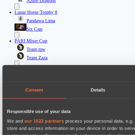
Azure Dragons
Lunar Horse Trophy 8
Pandawa Lima
Six Cats
PARI Mixer Cup
Team mw
Team Zaza
Destiny League 2026 Season 48
The Last Titan
Night Force
Consent
Details
PARI Mixer Cup
Team Egoist
Responsible use of your data
Team каторжник
We and
our 1022 partners
process your personal data, e.g.
PARI Mixer Cup
store and access information on your device in order to ser