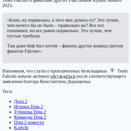
Team Falcons
и фанатами других участников Riyadh Masters
2025.
«Блин, ну нормально, а чего мне думать-то? Это лучше,
чем ничего бы не было – правильно же? Все все
понимают, но все равно нормально. Это лучше, чем
пустые трибуны.
Там даже биф был потом – фанаты других команд против
фанатов Falcons».
Напомним, что слухи о проплаченных болельщиках
Team
Falcons
начали активно
обсуждаться
после соответствующего
заявления блогера Константина Дорощенка.
Теги:
Дота 2
Игроки Dota 2
Турниры Dota 2
Команды Dota 2
Dota 2 новости
Korb3n