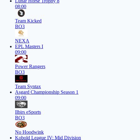
Lunar Horse Trophy 8
08:00
Team Kicked
BO3
NEXA
EPL Masters I
09:00
Power Rangers
BO3
Team Syntax
Asgard Championship Season 1
09:00
Ilbirs eSports
BO3
No Hoodwink
Kobold League IV: Mid Division