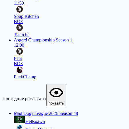
11:30
Soup Kitchen
BO3
Team hi
Asgard Championship Season 1
12:00
FTS
BO3
PuckChamp
Последние результаты
показать
Mad Dogs League 2026 Season 48
Hellspawn