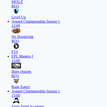
MOUZ
BO3
Level Up
Asgard Championship Season 1
12:00
No Hoodwink
BO3
FTS
EPL Masters I
15:00
Ilbirs eSports
BO3
Rune Eaters
Asgard Championship Season 1
15:00
Team Spirit Academy