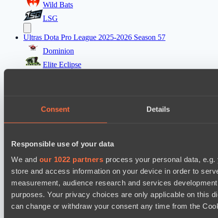
Wild Bats
LSG
Ultras Dota Pro League 2025-2026 Season 57
Dominion
Elite Eclipse
Mad Dogs League 2026 Season 48
Dark Tamplars
Consent
Details
Azure Dragons
Lunar Horse Trophy 8
Direborn Esports
Responsible use of your data
Mentality Monsters
We and
our 1022 partners
process your personal data, e.g.
store and access information on your device in order to ser
Destiny League 2026 Season 48
measurement, audience research and services development. 
Dark Rebellion
purposes. Your privacy choices are only applicable on this 
The Last Titan
can change or withdraw your consent any time from the Cookie