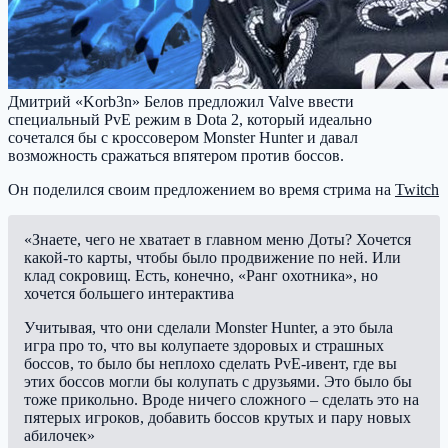
Дмитрий «Korb3n» Белов предложил Valve ввести
специальный PvE режим в Dota 2, который идеально
сочетался бы с кроссовером Monster Hunter и давал
возможность сражаться впятером против боссов.
Он поделился своим предложением во время стрима на
Twitch
«Знаете, чего не хватает в главном меню Доты? Хочется
какой-то карты, чтобы было продвижение по ней. Или
клад сокровищ. Есть, конечно, «Ранг охотника», но
хочется большего интерактива
Учитывая, что они сделали Monster Hunter, а это была
игра про то, что вы колупаете здоровых и страшных
боссов, то было бы неплохо сделать PvE-ивент, где вы
этих боссов могли бы колупать с друзьями. Это было бы
тоже прикольно. Вроде ничего сложного – сделать это на
пятерых игроков, добавить боссов крутых и пару новых
абилочек»