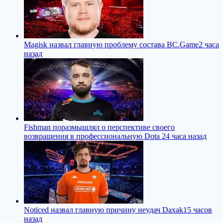
Magisk назвал главную проблему состава BC.Game
2 часа
назад
Fishman поразмышлял о перспективе своего
возвращения в профессиональную Dota 2
4 часа назад
Noticed назвал главную причину неудач Daxak
15 часов
назад