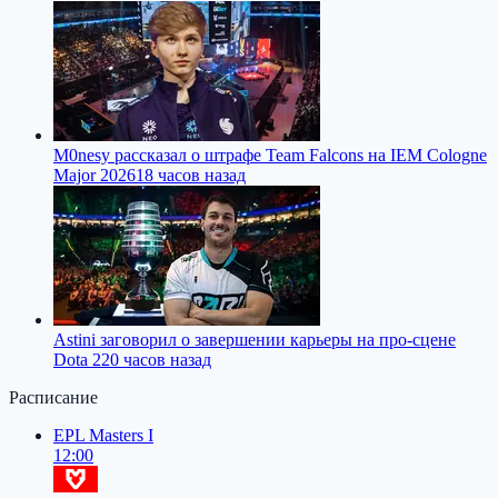
M0nesy рассказал о штрафе Team Falcons на IEM Cologne
Major 2026
18 часов назад
Astini заговорил о завершении карьеры на про-сцене
Dota 2
20 часов назад
Расписание
EPL Masters I
12:00