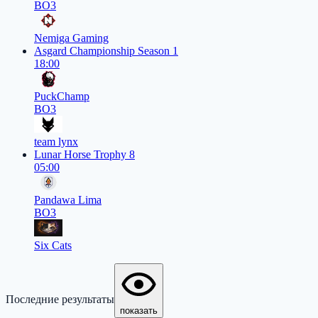
BO3
Nemiga Gaming
Asgard Championship Season 1
18:00
PuckChamp
BO3
team lynx
Lunar Horse Trophy 8
05:00
Pandawa Lima
BO3
Six Cats
Последние результаты
показать