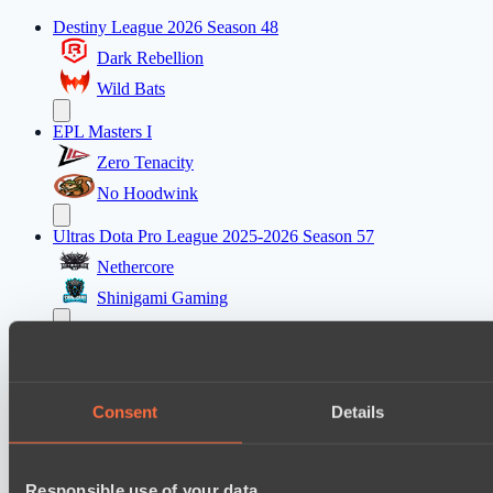
Destiny League 2026 Season 48
Dark Rebellion
Wild Bats
EPL Masters I
Zero Tenacity
No Hoodwink
Ultras Dota Pro League 2025-2026 Season 57
Nethercore
Shinigami Gaming
Mad Dogs League 2026 Season 48
Dark Tamplars
Azure Dragons
Consent
Details
Destiny League 2026 Season 48
The Last Titan
Responsible use of your data