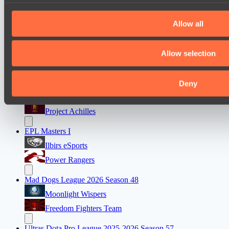
Project Achilles
Allow all
Dota 2 Space League 2026 Season 71
Silent killer
Allow selection
Night Vision
Mad Dogs League 2026 Season 48
Deny
Prime Legion
Project Achilles
EPL Masters I
Ilbirs eSports
Power Rangers
Mad Dogs League 2026 Season 48
Moonlight Wispers
Freedom Fighters Team
Ultras Dota Pro League 2025-2026 Season 57