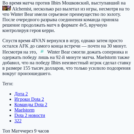
Во время матча против Ilbirs Мошковский, выступавший на
Alchemist
, несколько раз вылетал из игры, несмотря на то
что Winter Bear имели серьезное преимущество по золоту.
После очередного разрыва соединения команда приняла
решение продолжать матч в формате 4v5, вручную
контролируя героя керри.
Спустя время 4IVAN вернулся в игру, однако затем просто
остался AFK до самого конца встречи — почти на 30 минут.
Несмотря на это,
Winter Bear
смогли дожать соперника и
одержать победу лишь на 92-й минуте матча. Maelstorm также
добавил, что на победу Ilbirs неизвестный игрок сделал ставку
в размере 155 тысяч долларов, что только усилило подозрения
вокруг произошедшего.
Теги:
Дота 2
Игроки Dota 2
Команды Dota 2
Maelstorm
Dota 2 новости
322
Топ Матч
через 9 часов