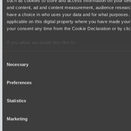
such as cookies to store and access information on your dev
BO3
and content, ad and content measurement, audience resear
have a choice in who uses your data and for what purposes. 
Team Syntax
Asgard Championship Season 1
applicable on this digital property where you have made you
12:00
your consent any time from the Cookie Declaration or by click
RE Arise
If you allow, we would also like to:
BO3
Collect information about your geographical location 
several meters
Team Spirit Academy
Consent
Necessary
Identify your device by actively scanning it for specifi
Selection
Find out more about how your personal data is processed an
section
.
Последние результаты
Preferences
показать
We use cookies to personalise content and ads, to provide s
Dota 2 Space League 2026 Season 71
Statistics
our traffic. We also share information about your use of our s
DARKNESS GAMING
and analytics partners who may combine it with other informa
FLYING FORTUNE
that they’ve collected from your use of their services.
Marketing
Mad Dogs League 2026 Season 48
Freedom Fighters Team