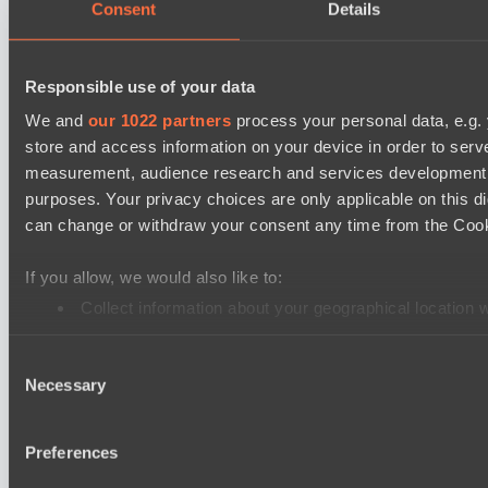
Jujutsu
Consent
Details
Mad Dogs League 2026 Season 48
Dark Tamplars
Responsible use of your data
Stormriders
We and
our 1022 partners
process your personal data, e.g.
store and access information on your device in order to ser
Destiny League 2026 Season 48
measurement, audience research and services development. 
Lunar Vibes
purposes. Your privacy choices are only applicable on this 
Wiser Warriors
can change or withdraw your consent any time from the Cookie
Mad Dogs League 2026 Season 48
If you allow, we would also like to:
Azure Dragons
Collect information about your geographical location 
Peacekeepers Team
Identify your device by actively scanning it for specifi
EPL Masters I
Consent
Find out more about how your personal data is processed an
Necessary
Power Rangers
Selection
We use cookies to personalise content and ads, to provide so
Yellow Submarine
share information about your use of our site with our social
Preferences
combine it with other information that you’ve provided to them
Настройки файлов cookie
Политика