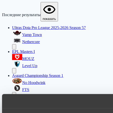
Последние результаты
показать
Ultras Dota Pro League 2025-2026 Season 57
Vamp Town
Nethercore
EPL Masters I
MOUZ
Level Up
Asgard Championship Season 1
No Hoodwink
FTS
Ultras Dota Pro League 2025-2026 Season 57
Nethercore