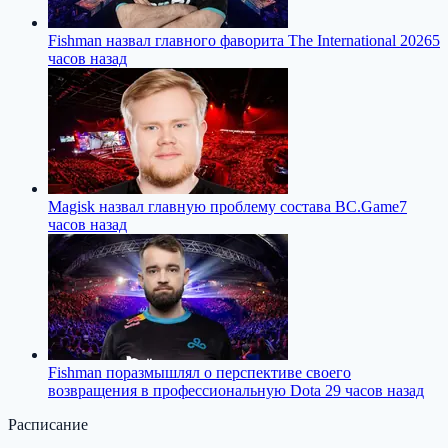
Fishman назвал главного фаворита The International 2026
5
часов назад
Magisk назвал главную проблему состава BC.Game
7
часов назад
Fishman поразмышлял о перспективе своего
возвращения в профессиональную Dota 2
9 часов назад
Расписание