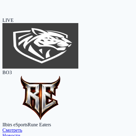
LIVE
BO3
Ilbirs eSports
Rune Eaters
Cмотреть
Новости