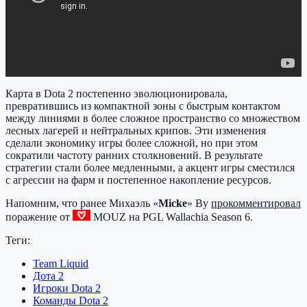
Карта в Dota 2 постепенно эволюционировала,
превратившись из компактной зоны с быстрым контактом
между линиями в более сложное пространство со множеством
лесных лагерей и нейтральных крипов. Эти изменения
сделали экономику игры более сложной, но при этом
сократили частоту ранних столкновений. В результате
стратегии стали более медленными, а акцент игры сместился
с агрессии на фарм и постепенное накопление ресурсов.
Напомним, что ранее Михаэль «
Micke
» Ву
прокомментировал
поражение от
MOUZ
на PGL Wallachia Season 6.
Теги:
Team Liquid
Дота 2
Игроки Dota 2
Команды Dota 2