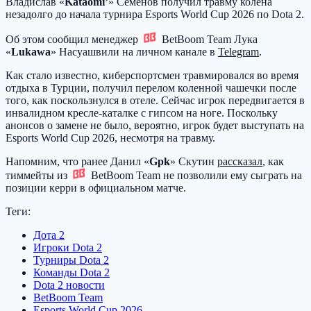
Владислав «
Kataomi’
» Семенов получил травму колена
незадолго до начала турнира Esports World Cup 2026 по Dota 2.
Об этом сообщил менеджер
BetBoom Team
Лука
«
Lukawa
» Насуашвили на личном канале в
Telegram
.
Как стало известно, киберспортсмен травмировался во время
отдыха в Турции, получил перелом коленной чашечки после
того, как поскользнулся в отеле. Сейчас игрок передвигается в
инвалидном кресле-каталке с гипсом на ноге. Поскольку
анонсов о замене не было, вероятно, игрок будет выступать на
Esports World Cup 2026, несмотря на травму.
Напомним, что ранее Данил «
Gpk
» Скутин
рассказал
, как
тиммейты из
BetBoom Team
не позволили ему сыграть на
позиции керри в официальном матче.
Теги:
Дота 2
Игроки Dota 2
Турниры Dota 2
Команды Dota 2
Dota 2 новости
BetBoom Team
Esports World Cup 2026