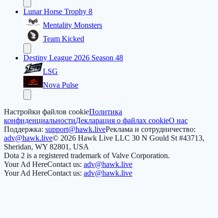
Lunar Horse Trophy 8
Mentality Monsters
Team Kicked
Destiny League 2026 Season 48
LSG
Nova Pulse
Настройки файлов cookie
Политика
конфиденциальности
Декларация о файлах cookie
О нас
Поддержка:
support@hawk.live
Реклама и сотрудничество:
adv@hawk.live
© 2026 Hawk Live LLC
30 N Gould St #43713,
Sheridan, WY 82801, USA
Dota 2 is a registered trademark of Valve Corporation.
Your Ad Here
Contact us:
adv@hawk.live
Your Ad Here
Contact us:
adv@hawk.live