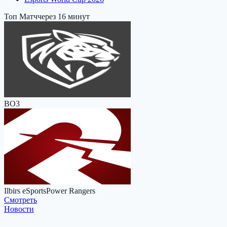
Топ Матч
через 16 минут
BO3
Ilbirs eSports
Power Rangers
Cмотреть
Новости