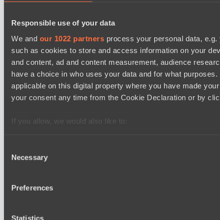
Zero Tenacity
BO3
Responsible use of your data
No Hoodwink
We and
our 1022 partners
process your personal data, e.g.
EPL Masters I
such as cookies to store and access information on your dev
12:00
and content, ad and content measurement, audience resear
have a choice in who uses your data and for what purposes. 
Ilbirs eSports
applicable on this digital property where you have made you
BO3
your consent any time from the Cookie Declaration or by click
Team Syntax
If you allow, we would also like to:
Collect information about your geographical location 
several meters
Последние результаты
Consent
показать
Necessary
Identify your device by actively scanning it for specifi
Selection
Find out more about how your personal data is processed an
Destiny League 2026 Season 48
section
.
Night Force
Preferences
Riftwalkers
We use cookies to personalise content and ads, to provide s
Statistics
Asgard Championship Season 1
our traffic. We also share information about your use of our s