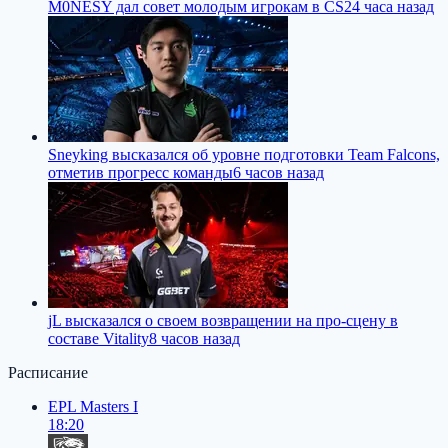
M0NESY дал совет молодым игрокам в CS2
4 часа назад
Sneyking высказался об уровне подготовки Team Falcons,
отметив прогресс команды
6 часов назад
jL высказался о своем возвращении на про-сцену в
составе Vitality
8 часов назад
Расписание
EPL Masters I
18:20