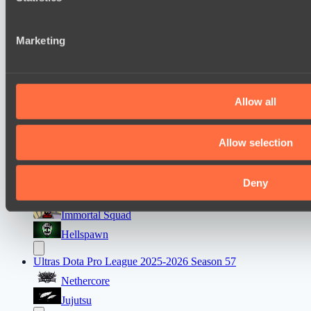
and analytics partners who may combine it with other informa
FTS
that they’ve collected from your use of their services.
Team Syntax
Marketing
Ultras Dota Pro League 2025-2026 Season 57
Jujutsu
Allow all
Vamp Town
Destiny League 2026 Season 48
Allow selection
Wild Bats
Wiser Warriors
Deny
Mad Dogs League 2026 Season 48
Immortal Squad
Hellspawn
Ultras Dota Pro League 2025-2026 Season 57
Nethercore
Jujutsu