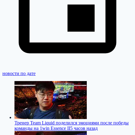
новости по дате
Тренер Team Liquid поделился эмоциями после победы
команды на 1win Essence II
5 часов назад