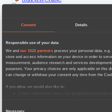
DARKNESS GAMING
Asgard Championship Season 1
PuckChamp
team lynx
Consent
Details
Mad Dogs League 2026 Season 48
Moonlight Wispers
Responsible use of your data
Project Achilles
We and
our 1022 partners
process your personal data, e.g.
store and access information on your device in order to ser
Ultras Dota Pro League 2025-2026 Season 57
measurement, audience research and services development. 
Air Defence
purposes. Your privacy choices are only applicable on this 
Elite Eclipse
can change or withdraw your consent any time from the Cookie
EPL Masters I
If you allow, we would also like to:
Team Jenz
Collect information about your geographical location 
Nemiga Gaming
Identify your device by actively scanning it for specifi
Mad Dogs League 2026 Season 48
Consent
Find out more about how your personal data is processed an
Necessary