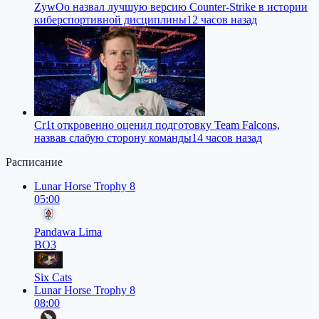
ZywOo назвал лучшую версию Counter-Strike в истории
киберспортивной дисциплины
12 часов назад
Cr1t откровенно оценил подготовку Team Falcons,
назвав слабую сторону команды
14 часов назад
Расписание
Lunar Horse Trophy 8
05:00
Pandawa Lima
BO3
Six Cats
Lunar Horse Trophy 8
08:00