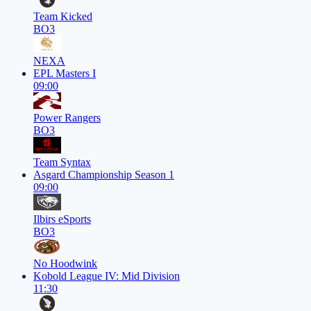
Team Kicked
BO3
NEXA
EPL Masters I
09:00
Power Rangers
BO3
Team Syntax
Asgard Championship Season 1
09:00
Ilbirs eSports
BO3
No Hoodwink
Kobold League IV: Mid Division
11:30