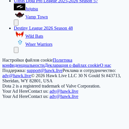
Ultras Dota Pro League 2025-2026 Season 57
Jujutsu
Vamp Town
Destiny League 2026 Season 48
Wild Bats
Wiser Warriors
Настройки файлов cookie
Политика
конфиденциальности
Декларация о файлах cookie
О нас
Поддержка:
support@hawk.live
Реклама и сотрудничество:
adv@hawk.live
© 2026 Hawk Live LLC
30 N Gould St #43713,
Sheridan, WY 82801, USA
Dota 2 is a registered trademark of Valve Corporation.
Your Ad Here
Contact us:
adv@hawk.live
Your Ad Here
Contact us:
adv@hawk.live