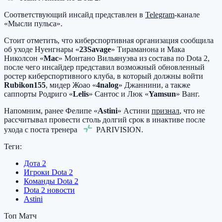
Соответствующий инсайд представлен в
Telegram
-канале
«Мысли пульса».
Стоит отметить, что киберспортивная организация сообщила
об уходе Нуенгнары «
23Savage
» Тираманона и Мака
Николсон «
Mac
» Монтано Вильянуэва из состава по Dota 2,
после чего инсайдер представил возможный обновленный
ростер киберспортивного клуба, в который должны войти
Rubikon155
, мидер Жоао «
4nalog
» Джаннини, а также
саппорты Родриго «
Lelis
» Сантос и Люк «
Yamsun
» Ванг.
Напомним, ранее Фелипе «
Astini
» Астини
признал
, что не
рассчитывал провести столь долгий срок в инактиве после
ухода с поста тренера
PARIVISION
.
Теги:
Дота 2
Игроки Dota 2
Команды Dota 2
Dota 2 новости
Astini
Топ Матч