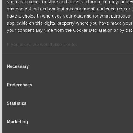
such as cookies to store and access information on your dev
BO3
and content, ad and content measurement, audience resear
have a choice in who uses your data and for what purposes. 
Team Syntax
EPL Masters I
applicable on this digital property where you have made you
15:00
your consent any time from the Cookie Declaration or by click
Power Rangers
If you allow, we would also like to:
BO3
Collect information about your geographical location 
several meters
Team Jenz
Consent
Necessary
Identify your device by actively scanning it for specifi
Selection
Find out more about how your personal data is processed an
section
.
Последние результаты
Preferences
показать
We use cookies to personalise content and ads, to provide s
Mad Dogs League 2026 Season 48
Statistics
our traffic. We also share information about your use of our s
Prime Legion
and analytics partners who may combine it with other informa
Project Achilles
that they’ve collected from your use of their services.
Marketing
Mad Dogs League 2026 Season 48