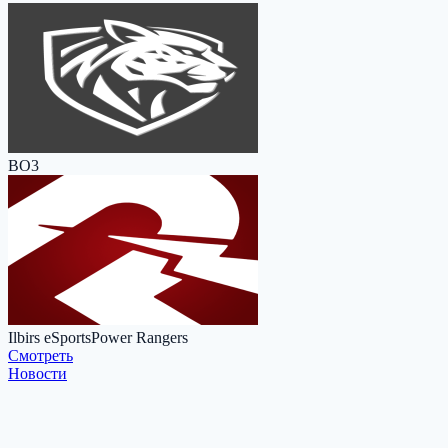
BO3
Ilbirs eSports
Power Rangers
Cмотреть
Новости