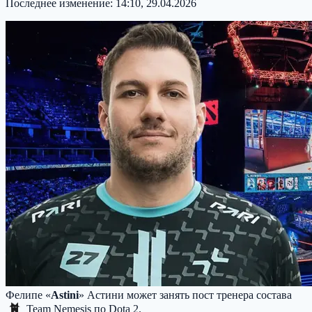
Последнее изменение:
14:10, 29.04.2026
Фелипе «
Astini
» Астини может занять пост тренера состава
Team Nemesis
по Dota 2.