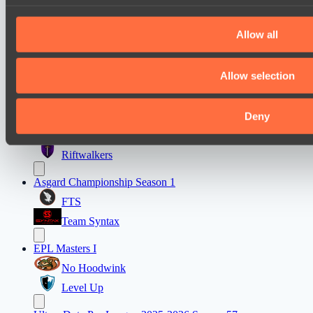
Moonlight Wispers
Freedom Fighters Team
Allow all
Ultras Dota Pro League 2025-2026 Season 57
Vamp Town
Allow selection
Eye Gaming
Destiny League 2026 Season 48
Deny
Night Force
Riftwalkers
Asgard Championship Season 1
FTS
Team Syntax
EPL Masters I
No Hoodwink
Level Up