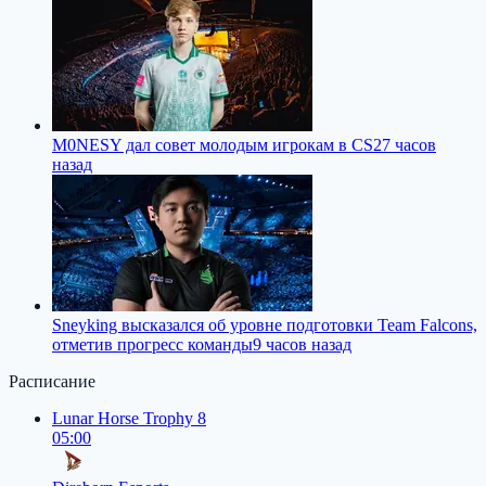
M0NESY дал совет молодым игрокам в CS2
7 часов
назад
Sneyking высказался об уровне подготовки Team Falcons,
отметив прогресс команды
9 часов назад
Расписание
Lunar Horse Trophy 8
05:00