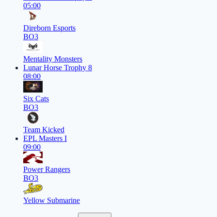
05:00
Direborn Esports
BO3
Mentality Monsters
Lunar Horse Trophy 8
08:00
Six Cats
BO3
Team Kicked
EPL Masters I
09:00
Power Rangers
BO3
Yellow Submarine