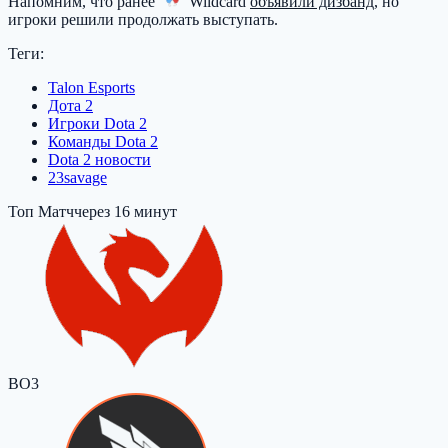
Напомним, что ранее
Wildcard
объявили дизбанд
, но
игроки решили продолжать выступать.
Теги:
Talon Esports
Дота 2
Игроки Dota 2
Команды Dota 2
Dota 2 новости
23savage
Топ Матч
через 16 минут
BO3