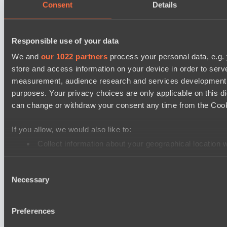
Consent
Details
Ultras Dota Pro League 2025-2026 Season 57
Dominion
Responsible use of your data
TEIKO
We and
our 1022 partners
process your personal data, e.g.
Mad Dogs League 2026 Season 48
store and access information on your device in order to ser
Hellspawn
measurement, audience research and services development. 
Immortal Squad
purposes. Your privacy choices are only applicable on this 
can change or withdraw your consent any time from the Cookie
Ultras Dota Pro League 2025-2026 Season 57
Elite Eclipse
If you allow, we would also like to:
Shinigami Gaming
Collect information about your geographical location 
Identify your device by actively scanning it for specifi
Asgard Championship Season 1
Consent
Find out more about how your personal data is processed an
Ilbirs eSports
Necessary
Selection
No Hoodwink
We use cookies to personalise content and ads, to provide so
share information about your use of our site with our social
Preferences
Настройки файлов cookie
Политика
combine it with other information that you’ve provided to them
конфиденциальности
Декларация о файлах cookie
О нас