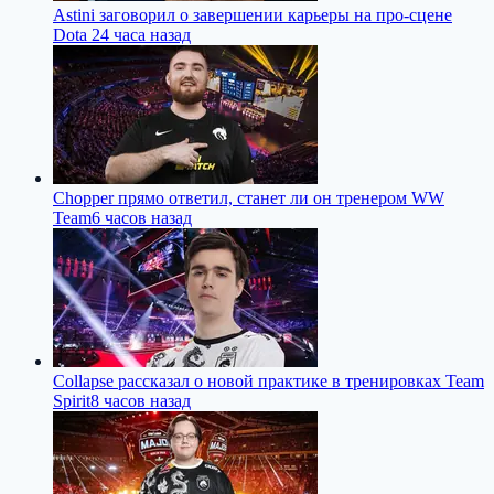
Astini заговорил о завершении карьеры на про-сцене
Dota 2
4 часа назад
Chopper прямо ответил, станет ли он тренером WW
Team
6 часов назад
Collapse рассказал о новой практике в тренировках Team
Spirit
8 часов назад