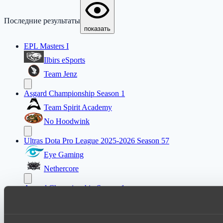
Последние результаты
показать
EPL Masters I
Ilbirs eSports
Team Jenz
Asgard Championship Season 1
Team Spirit Academy
No Hoodwink
Ultras Dota Pro League 2025-2026 Season 57
Eye Gaming
Nethercore
Asgard Championship Season 1
FTS
PuckChamp