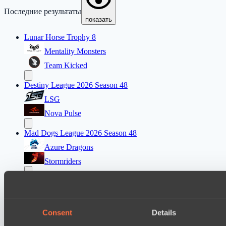
Последние результаты
показать
Lunar Horse Trophy 8
Mentality Monsters
Team Kicked
Destiny League 2026 Season 48
LSG
Nova Pulse
Mad Dogs League 2026 Season 48
Azure Dragons
Stormriders
Ultras Dota Pro League 2025-2026 Season 57
TEIKO
Air Defence
Consent
Details