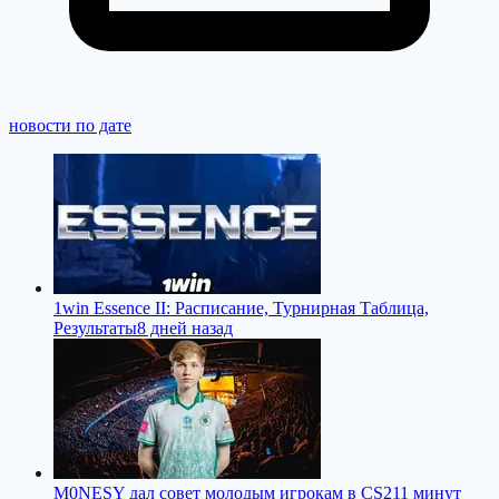
новости по дате
1win Essence II: Расписание, Турнирная Таблица,
Результаты
8 дней назад
M0NESY дал совет молодым игрокам в CS2
11 минут