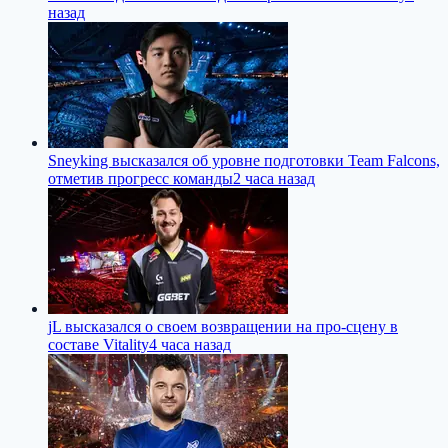
назад
Sneyking высказался об уровне подготовки Team Falcons,
отметив прогресс команды
2 часа назад
jL высказался о своем возвращении на про-сцену в
составе Vitality
4 часа назад