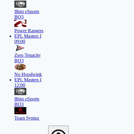
Ilbirs eSports
BO3
Power Rangers
EPL Masters I
09:00
Zero Tenacity
BO3
No Hoodwink
EPL Masters I
12:00
Ilbirs eSports
BO3
Team Syntax