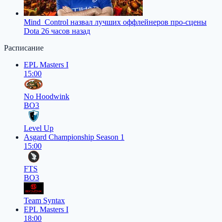
Mind_Control назвал лучших оффлейнеров про-сцены
Dota 2
6 часов назад
Расписание
EPL Masters I
15:00
No Hoodwink
BO3
Level Up
Asgard Championship Season 1
15:00
FTS
BO3
Team Syntax
EPL Masters I
18:00