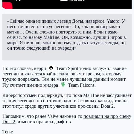
«Сейчас одна из живых легенд Доты, наверное, Yatoro. У
него точно есть статус легенды. То, как он выигрывает
матчи… Очень сложно повторять за ним. Если прямо
сейчас, то назову Malr1ne. Он, возможно, лучший игрок в
мире. Я не знаю, можно ли ему отдать статус легенды, но
он точно следующий на очереди»
По его словам, керри
Team Spirit
точно заслужил звание
легенды и является крайне скилловым игроком, которому
трудно подражать. Тем не менее лучшим на данный момент
Fly считает именно мидера
Team Falcons
.
Киберспортсмен подчеркнул, что пока Malr1ne не заслуживает
звания легенды, но он точно один из главных кандидатов на
этот титул среди других участников про-сцены Dota 2.
Напомним, что ранее Valve наконец-то
повлияли на про-сцену
Dota 2
, изменив правила драфтов.
Теги: