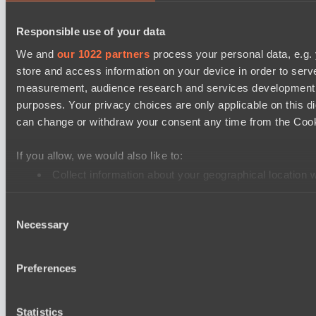
Destiny League 2026 Season 48
Riftwalkers
Responsible use of your data
Dark Rebellion
We and
our 1022 partners
process your personal data, e.g.
store and access information on your device in order to ser
EPL Masters I
measurement, audience research and services development. 
Level Up
purposes. Your privacy choices are only applicable on this 
RE Arise
can change or withdraw your consent any time from the Cookie
Mad Dogs League 2026 Season 48
If you allow, we would also like to:
Stormriders
Collect information about your geographical location 
Hellspawn
Identify your device by actively scanning it for specifi
Lunar Horse Trophy 8
Consent
Find out more about how your personal data is processed an
Necessary
Team Kicked
Selection
Pandawa Lima
We use cookies to personalise content and ads, to provide so
share information about your use of our site with our social
Preferences
combine it with other information that you’ve provided to them
Настройки файлов cookie
Политика
services.
конфиденциальности
Декларация о файлах cookie
О нас
Поддержка:
support@hawk.live
Реклама и сотрудничество:
Statistics