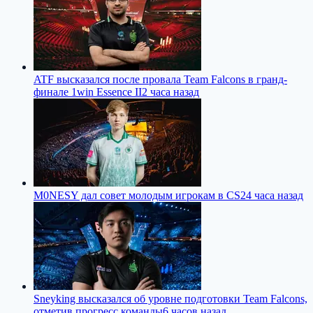
ATF высказался после провала Team Falcons в гранд-
финале 1win Essence II
2 часа назад
M0NESY дал совет молодым игрокам в CS2
4 часа назад
Sneyking высказался об уровне подготовки Team Falcons,
отметив прогресс команды
6 часов назад