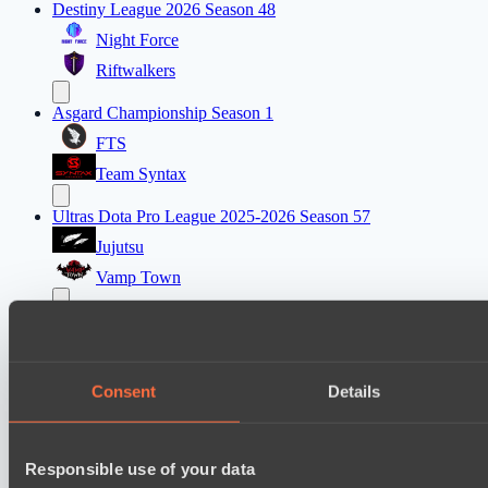
Destiny League 2026 Season 48
Night Force
Riftwalkers
Asgard Championship Season 1
FTS
Team Syntax
Ultras Dota Pro League 2025-2026 Season 57
Jujutsu
Vamp Town
Destiny League 2026 Season 48
Wild Bats
Wiser Warriors
Consent
Details
Mad Dogs League 2026 Season 48
Immortal Squad
Responsible use of your data
Hellspawn