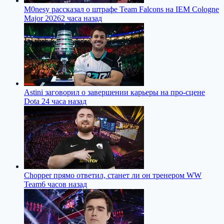
M0nesy рассказал о штрафе Team Falcons на IEM Cologne
Major 2026
2 часа назад
Astini заговорил о завершении карьеры на про-сцене
Dota 2
4 часа назад
Chopper прямо ответил, станет ли он тренером WW
Team
6 часов назад