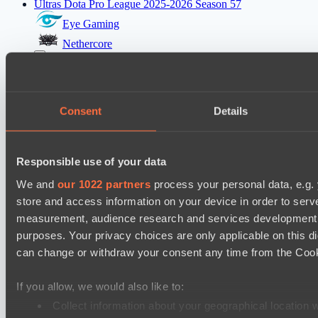
Ultras Dota Pro League 2025-2026 Season 57
Eye Gaming
Nethercore
Asgard Championship Season 1
FTS
Consent
Details
PuckChamp
Ultras Dota Pro League 2025-2026 Season 57
Dominion
Responsible use of your data
TEIKO
We and
our 1022 partners
process your personal data, e.g.
store and access information on your device in order to ser
Mad Dogs League 2026 Season 48
measurement, audience research and services development. 
Hellspawn
purposes. Your privacy choices are only applicable on this 
Immortal Squad
can change or withdraw your consent any time from the Cookie
Ultras Dota Pro League 2025-2026 Season 57
If you allow, we would also like to:
Elite Eclipse
Collect information about your geographical location 
Shinigami Gaming