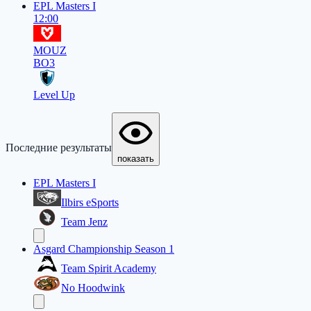
EPL Masters I
12:00
MOUZ
BO3
Level Up
Последние результаты
показать
EPL Masters I
Ilbirs eSports
Team Jenz
Asgard Championship Season 1
Team Spirit Academy
No Hoodwink