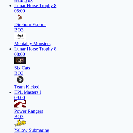
team lynx
Lunar Horse Trophy 8
05:00
Direborn Esports
BO3
Mentality Monsters
Lunar Horse Trophy 8
08:00
Six Cats
BO3
Team Kicked
EPL Masters I
09:00
Power Rangers
BO3
Yellow Submarine