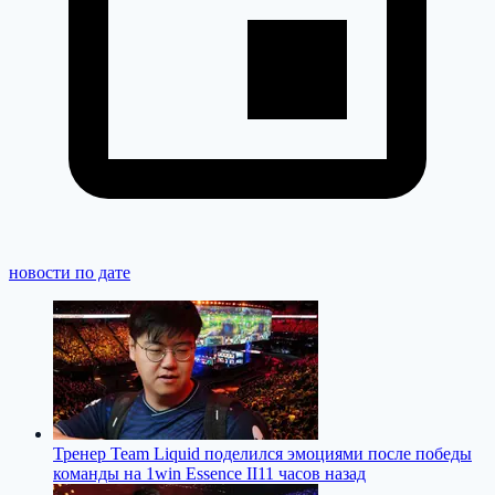
новости по дате
Тренер Team Liquid поделился эмоциями после победы
команды на 1win Essence II
11 часов назад