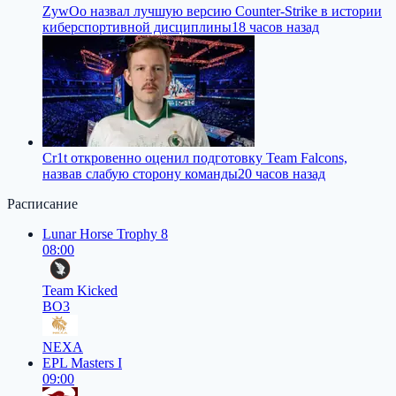
ZywOo назвал лучшую версию Counter-Strike в истории
киберспортивной дисциплины
18 часов назад
Cr1t откровенно оценил подготовку Team Falcons,
назвав слабую сторону команды
20 часов назад
Расписание
Lunar Horse Trophy 8
08:00
Team Kicked
BO3
NEXA
EPL Masters I
09:00