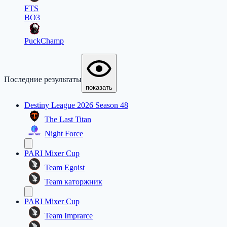
FTS
BO3
PuckChamp
Последние результаты
показать
Destiny League 2026 Season 48
The Last Titan
Night Force
PARI Mixer Cup
Team Egoist
Team каторжник
PARI Mixer Cup
Team Imprarce