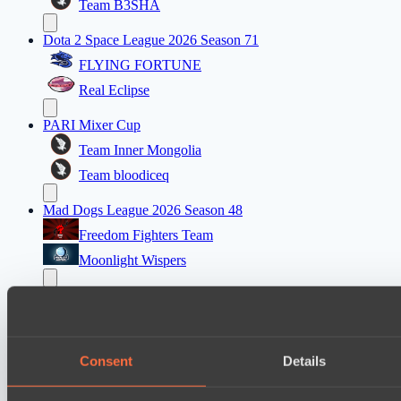
Team B3SHA
Dota 2 Space League 2026 Season 71
FLYING FORTUNE
Real Eclipse
PARI Mixer Cup
Team Inner Mongolia
Team bloodiceq
Mad Dogs League 2026 Season 48
Freedom Fighters Team
Moonlight Wispers
Dota 2 Space League 2026 Season 71
ZEUS THUNDER GOD
Silent killer
Consent
Details
Dota 2 Space League 2026 Season 71