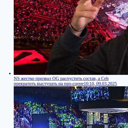
NS жеcтко призвал OG распустить состав, а Ceb
прекратить выступать на про-сцене
10:10, 09.03.2025