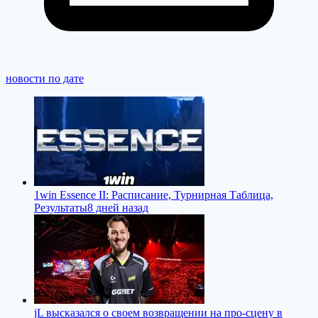
новости по дате
1win Essence II: Расписание, Турнирная Таблица,
Результаты
8 дней назад
jL высказался о своем возвращении на про-сцену в