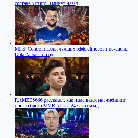
составе Vitality
13 минут назад
Mind_Control назвал лучших оффлейнеров про-сцены
Dota 2
2 часа назад
RAMZES666 рассказал, как изменился матчмейкинг
после сброса MMR в Dota 2
4 часа назад