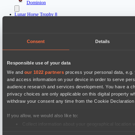
Dominion
Lunar Horse Trophy 8
Carstensz Esports
Mentality Monsters
Consent
Details
Destiny League 2026 Season 48
Dark Rebellion
Riftwalkers
Responsible use of your data
We and
our 1022 partners
process your personal data, e.g.
Настройки файлов cookie
Политика
and access information on your device in order to serve pe
конфиденциальности
Декларация о файлах cookie
О нас
audience research and services development. You have a ch
Поддержка:
support@hawk.live
Реклама и сотрудничество:
adv@hawk.live
© 2026 Hawk Live LLC
30 N Gould St #43713,
privacy choices are only applicable on this digital propert
Sheridan, WY 82801, USA
withdraw your consent any time from the Cookie Declaration o
Dota 2 is a registered trademark of Valve Corporation.
Your Ad Here
Contact us:
adv@hawk.live
Your Ad Here
Contact us:
adv@hawk.live
If you allow, we would also like to:
Collect information about your geographical location 
Identify your device by actively scanning it for specifi