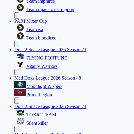
Team Imprarce
Team прав тот кто добр
PARI Mixer Cup
Team isa
Team bloodiceq
Dota 2 Space League 2026 Season 71
FLYING FORTUNE
Vitality Warriors
Mad Dogs League 2026 Season 48
Moonlight Wispers
Prime Legion
Dota 2 Space League 2026 Season 71
TOXIC TEAM
Silent killer