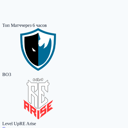
Топ Матч
через 6 часов
BO3
Level Up
RE Arise