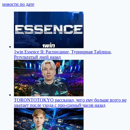
новости по дате
1win Essence II: Расписание, Турнирная Таблица,
Результаты
8 дней назад
TORONTOTOKYO рассказал, чего ему больше всего не
хватает после ухода с про-сцены
9 часов назад