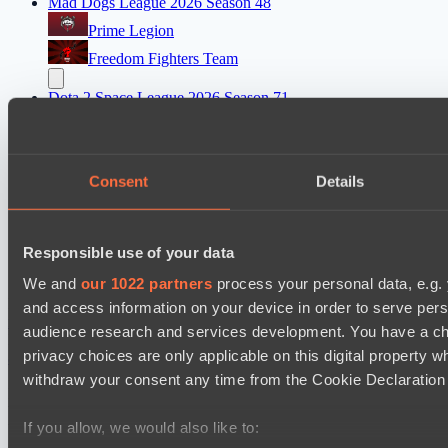
Mad Dogs League 2026 Season 48
Prime Legion
Freedom Fighters Team
Dota 2 Space League 2026 Season 71
Real Eclipse
DARKNESS GAMING
Consent
Details
Ultras Dota Pro League 2025-2026 Season 57
Vamp Town
Eye Gaming
Responsible use of your data
We and
our 1022 partners
process your personal data, e.g.
Настройки файлов cookie
Политика
and access information on your device in order to serve pe
конфиденциальности
Декларация о файлах cookie
О нас
audience research and services development. You have a ch
Поддержка:
support@hawk.live
Реклама и сотрудничество:
privacy choices are only applicable on this digital propert
adv@hawk.live
© 2026 Hawk Live LLC
30 N Gould St #43713,
Sheridan, WY 82801, USA
withdraw your consent any time from the Cookie Declaration o
Dota 2 is a registered trademark of Valve Corporation.
Your Ad Here
Contact us:
adv@hawk.live
If you allow, we would also like to:
Your Ad Here
Contact us:
adv@hawk.live