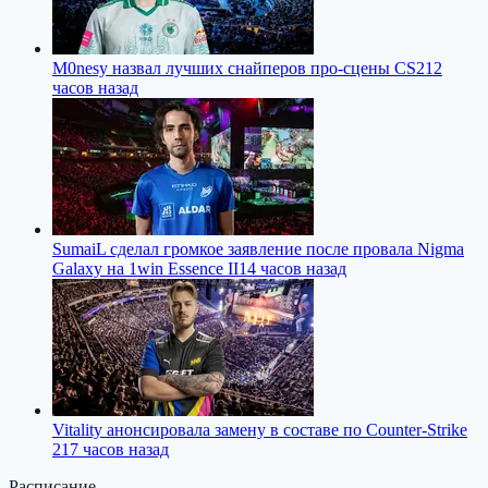
M0nesy назвал лучших снайперов про-сцены CS2
12
часов назад
SumaiL сделал громкое заявление после провала Nigma
Galaxy на 1win Essence II
14 часов назад
Vitality анонсировала замену в составе по Counter-Strike
2
17 часов назад
Расписание